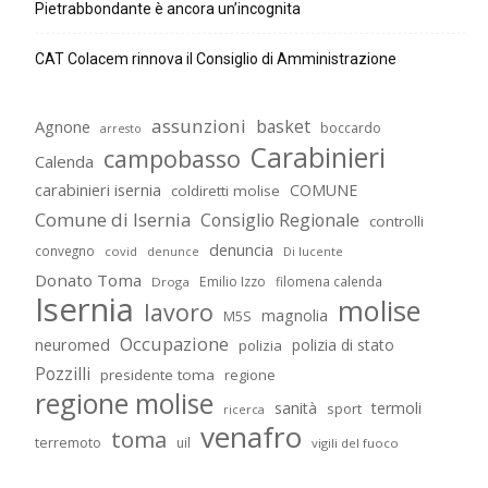
Pietrabbondante è ancora un’incognita
CAT Colacem rinnova il Consiglio di Amministrazione
assunzioni
basket
Agnone
boccardo
arresto
Carabinieri
campobasso
Calenda
carabinieri isernia
COMUNE
coldiretti molise
Comune di Isernia
Consiglio Regionale
controlli
denuncia
convegno
covid
Di lucente
denunce
Donato Toma
Emilio Izzo
filomena calenda
Droga
Isernia
molise
lavoro
magnolia
M5S
Occupazione
neuromed
polizia di stato
polizia
Pozzilli
presidente toma
regione
regione molise
sanità
termoli
sport
ricerca
venafro
toma
terremoto
uil
vigili del fuoco