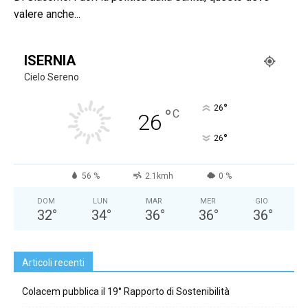
valere anche...
ISERNIA
Cielo Sereno
°
26
°
C
26
°
26
56 %
2.1kmh
0 %
DOM
LUN
MAR
MER
GIO
32
°
34
°
36
°
36
°
36
°
Articoli recenti
Colacem pubblica il 19° Rapporto di Sostenibilità