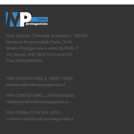
Reg. Stampa Tribunale di Isernia n. 300/09
Direttore Responsabile Pietro Tonti
Molise Protagonista è edito da PUBLIT
Via Veneto SNC 86070 Fornelli (IS)
P.Iva 00919980946
PER CONTATTARE IL DIRETTORE:
direttore@moliseprotagonista.it
PER CONTATTARE LA REDAZIONE:
redazione@moliseprotagonista.it
PER PUBBLICITÀ SUL SITO:
commerciale@moliseprotagonista.it