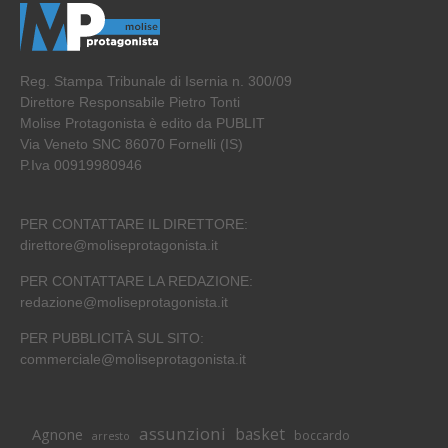
Reg. Stampa Tribunale di Isernia n. 300/09
Direttore Responsabile Pietro Tonti
Molise Protagonista è edito da PUBLIT
Via Veneto SNC 86070 Fornelli (IS)
P.Iva 00919980946
PER CONTATTARE IL DIRETTORE:
direttore@moliseprotagonista.it
PER CONTATTARE LA REDAZIONE:
redazione@moliseprotagonista.it
PER PUBBLICITÀ SUL SITO:
commerciale@moliseprotagonista.it
assunzioni
basket
Agnone
boccardo
arresto