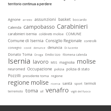
territorio continua a perdere
assunzioni
basket
Agnone
boccardo
arresto
Carabinieri
campobasso
Calenda
carabinieri isernia
COMUNE
coldiretti molise
Comune di Isernia
Consiglio Regionale
controlli
denuncia
convegno
covid
Di lucente
denunce
Donato Toma
Emilio Izzo
filomena calenda
Droga
Isernia
molise
lavoro
magnolia
M5S
Occupazione
neuromed
polizia di stato
polizia
Pozzilli
presidente toma
regione
regione molise
sanità
termoli
sport
ricerca
venafro
toma
terremoto
uil
vigili del fuoco