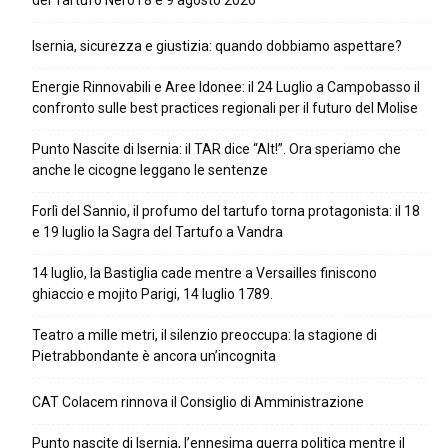
del Tartufo Nero l’8 e 9 agosto 2026
Isernia, sicurezza e giustizia: quando dobbiamo aspettare?
Energie Rinnovabili e Aree Idonee: il 24 Luglio a Campobasso il
confronto sulle best practices regionali per il futuro del Molise
Punto Nascite di Isernia: il TAR dice “Alt!”. Ora speriamo che
anche le cicogne leggano le sentenze
Forlì del Sannio, il profumo del tartufo torna protagonista: il 18
e 19 luglio la Sagra del Tartufo a Vandra
14 luglio, la Bastiglia cade mentre a Versailles finiscono
ghiaccio e mojito Parigi, 14 luglio 1789.
Teatro a mille metri, il silenzio preoccupa: la stagione di
Pietrabbondante è ancora un’incognita
CAT Colacem rinnova il Consiglio di Amministrazione
Punto nascite di Isernia, l’ennesima guerra politica mentre il