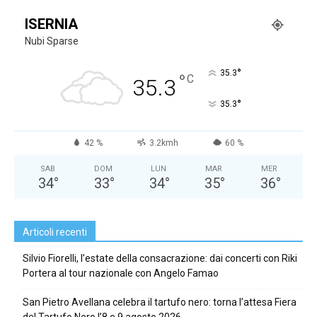
ISERNIA
Nubi Sparse
°
35.3
°
C
35.3
°
35.3
42 %
3.2kmh
60 %
SAB
DOM
LUN
MAR
MER
34
°
33
°
34
°
35
°
36
°
Articoli recenti
Silvio Fiorelli, l’estate della consacrazione: dai concerti con Riki
Portera al tour nazionale con Angelo Famao
San Pietro Avellana celebra il tartufo nero: torna l’attesa Fiera