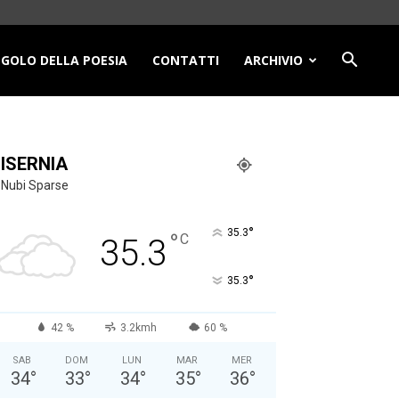
NGOLO DELLA POESIA
CONTATTI
ARCHIVIO
ISERNIA
Nubi Sparse
°
35.3
°
C
35.3
°
35.3
42 %
3.2kmh
60 %
SAB
DOM
LUN
MAR
MER
34
°
33
°
34
°
35
°
36
°