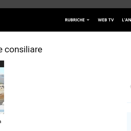
RUBRICHE
WEB TV
L’A
 consiliare
a