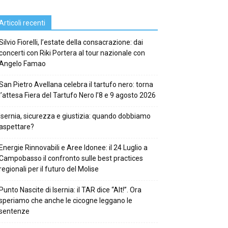
Articoli recenti
Silvio Fiorelli, l’estate della consacrazione: dai
concerti con Riki Portera al tour nazionale con
Angelo Famao
San Pietro Avellana celebra il tartufo nero: torna
l’attesa Fiera del Tartufo Nero l’8 e 9 agosto 2026
Isernia, sicurezza e giustizia: quando dobbiamo
aspettare?
Energie Rinnovabili e Aree Idonee: il 24 Luglio a
Campobasso il confronto sulle best practices
regionali per il futuro del Molise
Punto Nascite di Isernia: il TAR dice “Alt!”. Ora
speriamo che anche le cicogne leggano le
sentenze