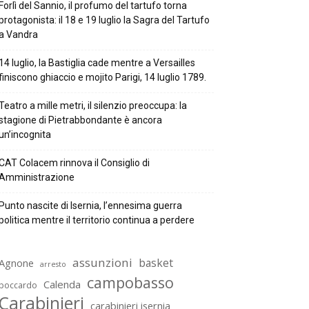
Forlì del Sannio, il profumo del tartufo torna
protagonista: il 18 e 19 luglio la Sagra del Tartufo
a Vandra
14 luglio, la Bastiglia cade mentre a Versailles
finiscono ghiaccio e mojito Parigi, 14 luglio 1789.
Teatro a mille metri, il silenzio preoccupa: la
stagione di Pietrabbondante è ancora
un’incognita
CAT Colacem rinnova il Consiglio di
Amministrazione
Punto nascite di Isernia, l’ennesima guerra
politica mentre il territorio continua a perdere
assunzioni
basket
Agnone
arresto
campobasso
Calenda
boccardo
Carabinieri
carabinieri isernia