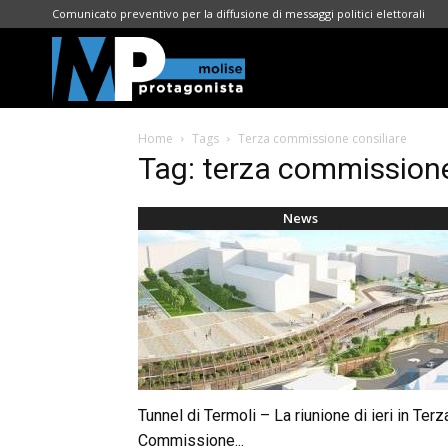
Comunicato preventivo per la diffusione di messaggi politici elettorali
Molise
Home
Tags
Terza commissione consiliare
Protagonista
Tag: terza commissione
News
Tunnel di Termoli – La riunione di ieri in Terz
Commissione...