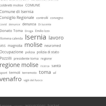
COMUNE
coldiretti molise
Comune di Isernia
Consiglio Regionale
controlli
convegno
denuncia
covid
Di lucente
denunce
Donato Toma
Emilio Izzo
Droga
Isernia
lavoro
filomena calenda
molise
magnolia
neuromed
M5S
Occupazione
polizia di stato
polizia
Pozzilli
presidente toma
regione
regione molise
sanità
ricerca
toma
termoli
sport
terremoto
uil
venafro
vigili del fuoco
assunzioni
basket
Agnone