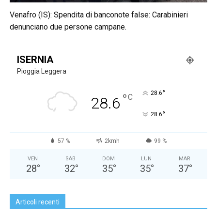
Venafro (IS): Spendita di banconote false: Carabinieri
denunciano due persone campane.
ISERNIA
Pioggia Leggera
°
28.6
°
C
28.6
°
28.6
57 %
2kmh
99 %
VEN
SAB
DOM
LUN
MAR
28
°
32
°
35
°
35
°
37
°
Articoli recenti