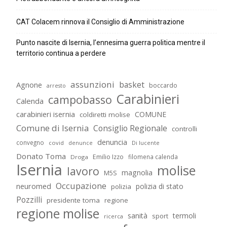
CAT Colacem rinnova il Consiglio di Amministrazione
Punto nascite di Isernia, l’ennesima guerra politica mentre il
territorio continua a perdere
assunzioni
basket
Agnone
boccardo
arresto
Carabinieri
campobasso
Calenda
carabinieri isernia
COMUNE
coldiretti molise
Comune di Isernia
Consiglio Regionale
controlli
denuncia
convegno
covid
Di lucente
denunce
Donato Toma
Emilio Izzo
filomena calenda
Droga
Isernia
molise
lavoro
magnolia
M5S
Occupazione
neuromed
polizia di stato
polizia
Pozzilli
presidente toma
regione
regione molise
sanità
termoli
sport
ricerca