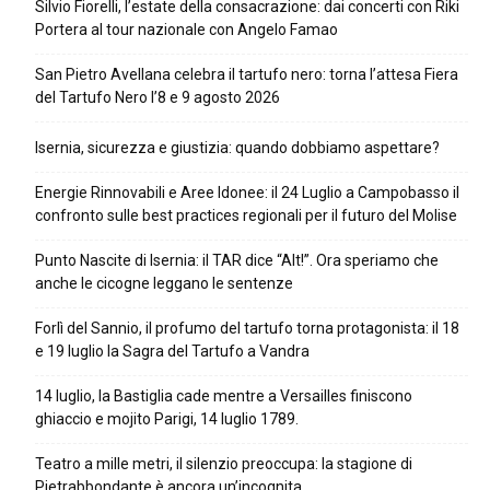
Silvio Fiorelli, l’estate della consacrazione: dai concerti con Riki
Portera al tour nazionale con Angelo Famao
San Pietro Avellana celebra il tartufo nero: torna l’attesa Fiera
del Tartufo Nero l’8 e 9 agosto 2026
Isernia, sicurezza e giustizia: quando dobbiamo aspettare?
Energie Rinnovabili e Aree Idonee: il 24 Luglio a Campobasso il
confronto sulle best practices regionali per il futuro del Molise
Punto Nascite di Isernia: il TAR dice “Alt!”. Ora speriamo che
anche le cicogne leggano le sentenze
Forlì del Sannio, il profumo del tartufo torna protagonista: il 18
e 19 luglio la Sagra del Tartufo a Vandra
14 luglio, la Bastiglia cade mentre a Versailles finiscono
ghiaccio e mojito Parigi, 14 luglio 1789.
Teatro a mille metri, il silenzio preoccupa: la stagione di
Pietrabbondante è ancora un’incognita