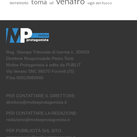
venafro
toma
terremoto
uil
vigili del fuoco
Reg. Stampa Tribunale di Isernia n. 300/09
Direttore Responsabile Pietro Tonti
Molise Protagonista è edito da PUBLIT
Via Veneto SNC 86070 Fornelli (IS)
P.Iva 00919980946
PER CONTATTARE IL DIRETTORE:
direttore@moliseprotagonista.it
PER CONTATTARE LA REDAZIONE:
redazione@moliseprotagonista.it
PER PUBBLICITÀ SUL SITO:
commerciale@moliseprotagonista.it