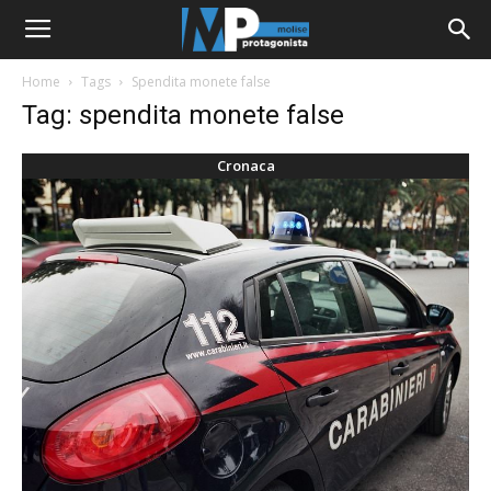
Home
Tags
Spendita monete false
Tag: spendita monete false
Cronaca