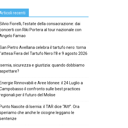
Articoli recenti
Silvio Fiorelli, l’estate della consacrazione: dai
concerti con Riki Portera al tour nazionale con
Angelo Famao
San Pietro Avellana celebra il tartufo nero: torna
l’attesa Fiera del Tartufo Nero l’8 e 9 agosto 2026
Isernia, sicurezza e giustizia: quando dobbiamo
aspettare?
Energie Rinnovabili e Aree Idonee: il 24 Luglio a
Campobasso il confronto sulle best practices
regionali per il futuro del Molise
Punto Nascite di Isernia: il TAR dice “Alt!”. Ora
speriamo che anche le cicogne leggano le
sentenze