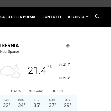
NGOLO DELLA POESIA
CONTATTI
ARCHIVIO
ISERNIA
Nubi Sparse
°
21.4
°
C
21.4
°
21.4
61 %
0.4kmh
66 %
SAB
DOM
LUN
MAR
MER
32
°
34
°
35
°
37
°
29
°