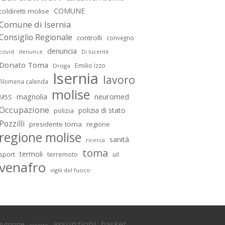
COMUNE
coldiretti molise
Comune di Isernia
Consiglio Regionale
controlli
convegno
denuncia
covid
Di lucente
denunce
Donato Toma
Emilio Izzo
Droga
Isernia
lavoro
filomena calenda
molise
magnolia
neuromed
M5S
Occupazione
polizia di stato
polizia
Pozzilli
presidente toma
regione
regione molise
sanità
ricerca
toma
termoli
sport
terremoto
uil
venafro
vigili del fuoco
assunzioni
basket
Agnone