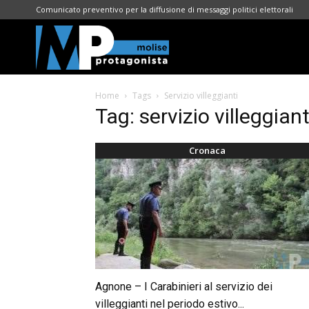
Comunicato preventivo per la diffusione di messaggi politici elettorali
Molise
Home
Tags
Servizio villeggianti
Protagonista
Tag: servizio villeggiant
Cronaca
Agnone – I Carabinieri al servizio dei
villeggianti nel periodo estivo...