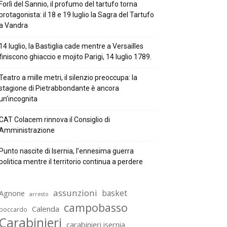
Forlì del Sannio, il profumo del tartufo torna
protagonista: il 18 e 19 luglio la Sagra del Tartufo
a Vandra
14 luglio, la Bastiglia cade mentre a Versailles
finiscono ghiaccio e mojito Parigi, 14 luglio 1789.
Teatro a mille metri, il silenzio preoccupa: la
stagione di Pietrabbondante è ancora
un’incognita
CAT Colacem rinnova il Consiglio di
Amministrazione
Punto nascite di Isernia, l’ennesima guerra
politica mentre il territorio continua a perdere
assunzioni
basket
Agnone
arresto
campobasso
Calenda
boccardo
Carabinieri
carabinieri isernia