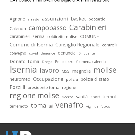
CAT Colacem rinnova il Consiglio di Amministrazione
assunzioni
basket
Agnone
boccardo
arresto
Carabinieri
campobasso
Calenda
carabinieri isernia
COMUNE
coldiretti molise
Comune di Isernia
Consiglio Regionale
controlli
denuncia
convegno
covid
Di lucente
denunce
Donato Toma
Emilio Izzo
filomena calenda
Droga
Isernia
molise
lavoro
magnolia
M5S
Occupazione
neuromed
polizia di stato
polizia
Pozzilli
presidente toma
regione
regione molise
sanità
termoli
sport
ricerca
venafro
toma
terremoto
uil
vigili del fuoco