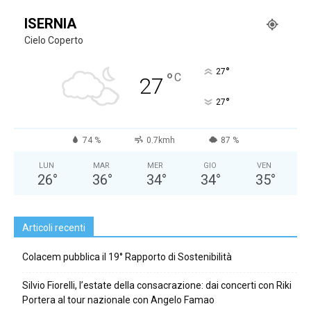
ISERNIA
Cielo Coperto
°
27
°
C
27
°
27
74 %
0.7kmh
87 %
LUN
MAR
MER
GIO
VEN
26
°
36
°
34
°
34
°
35
°
Articoli recenti
Colacem pubblica il 19° Rapporto di Sostenibilità
Silvio Fiorelli, l’estate della consacrazione: dai concerti con Riki
Portera al tour nazionale con Angelo Famao