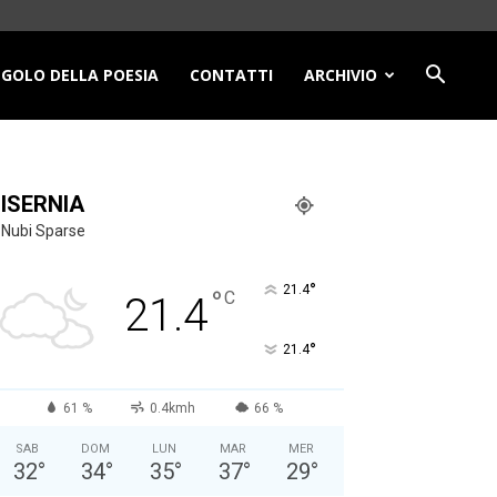
NGOLO DELLA POESIA
CONTATTI
ARCHIVIO
ISERNIA
Nubi Sparse
°
21.4
°
C
21.4
°
21.4
61 %
0.4kmh
66 %
SAB
DOM
LUN
MAR
MER
32
°
34
°
35
°
37
°
29
°