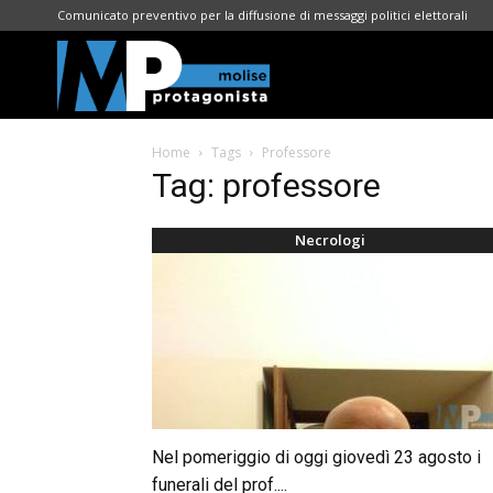
Comunicato preventivo per la diffusione di messaggi politici elettorali
Molise
Home
Tags
Professore
Protagonista
Tag: professore
Necrologi
Nel pomeriggio di oggi giovedì 23 agosto i
funerali del prof....