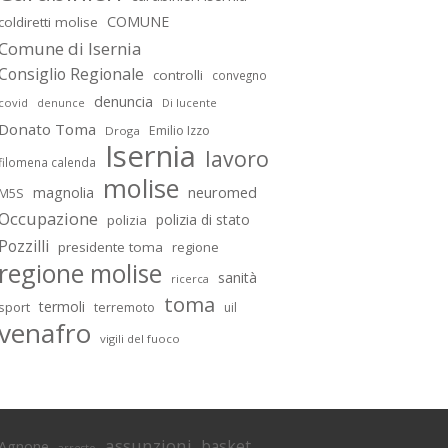
COMUNE
coldiretti molise
Comune di Isernia
Consiglio Regionale
controlli
convegno
denuncia
covid
Di lucente
denunce
Donato Toma
Emilio Izzo
Droga
Isernia
lavoro
filomena calenda
molise
magnolia
neuromed
M5S
Occupazione
polizia di stato
polizia
Pozzilli
presidente toma
regione
regione molise
sanità
ricerca
toma
termoli
sport
terremoto
uil
venafro
vigili del fuoco
assunzioni
basket
Agnone