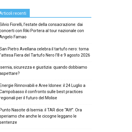
Articoli recenti
Silvio Fiorelli, l’estate della consacrazione: dai
concerti con Riki Portera al tour nazionale con
Angelo Famao
San Pietro Avellana celebra il tartufo nero: torna
l’attesa Fiera del Tartufo Nero l’8 e 9 agosto 2026
Isernia, sicurezza e giustizia: quando dobbiamo
aspettare?
Energie Rinnovabili e Aree Idonee: il 24 Luglio a
Campobasso il confronto sulle best practices
regionali per il futuro del Molise
Punto Nascite di Isernia: il TAR dice “Alt!”. Ora
speriamo che anche le cicogne leggano le
sentenze