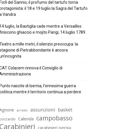
Forlì del Sannio, il profumo del tartufo torna
protagonista: il 18 e 19 luglio la Sagra del Tartufo
a Vandra
14 luglio, la Bastiglia cade mentre a Versailles
finiscono ghiaccio e mojito Parigi, 14 luglio 1789.
Teatro a mille metri, il silenzio preoccupa: la
stagione di Pietrabbondante è ancora
un’incognita
CAT Colacem rinnova il Consiglio di
Amministrazione
Punto nascite di Isernia, l’ennesima guerra
politica mentre il territorio continua a perdere
assunzioni
basket
Agnone
arresto
campobasso
Calenda
boccardo
Carabinieri
carabinieri isernia