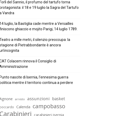
Forlì del Sannio, il profumo del tartufo torna
protagonista: il 18 e 19 luglio la Sagra del Tartufo
a Vandra
14 luglio, la Bastiglia cade mentre a Versailles
finiscono ghiaccio e mojito Parigi, 14 luglio 1789.
Teatro a mille metri, il silenzio preoccupa: la
stagione di Pietrabbondante è ancora
un’incognita
CAT Colacem rinnova il Consiglio di
Amministrazione
Punto nascite di Isernia, l’ennesima guerra
politica mentre il territorio continua a perdere
assunzioni
basket
Agnone
arresto
campobasso
Calenda
boccardo
Carabinieri
carabinieri isernia