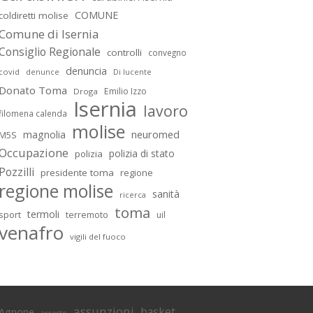
COMUNE
coldiretti molise
Comune di Isernia
Consiglio Regionale
controlli
convegno
denuncia
covid
Di lucente
denunce
Donato Toma
Emilio Izzo
Droga
Isernia
lavoro
filomena calenda
molise
magnolia
neuromed
M5S
Occupazione
polizia di stato
polizia
Pozzilli
presidente toma
regione
regione molise
sanità
ricerca
toma
termoli
sport
terremoto
uil
venafro
vigili del fuoco
assunzioni
basket
Agnone