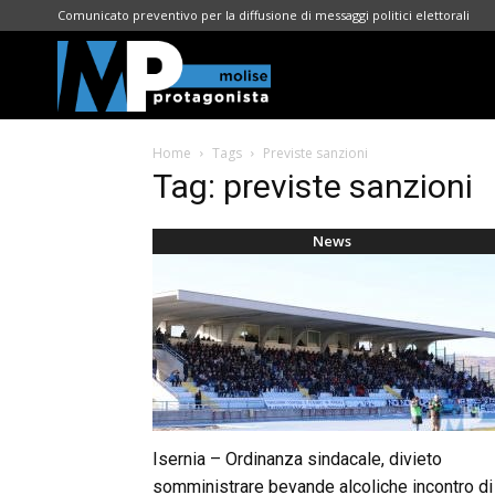
Comunicato preventivo per la diffusione di messaggi politici elettorali
Molise
Home
Tags
Previste sanzioni
Protagonista
Tag: previste sanzioni
News
Isernia – Ordinanza sindacale, divieto
somministrare bevande alcoliche incontro di