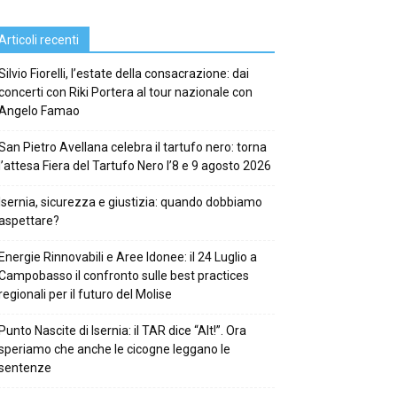
Articoli recenti
Silvio Fiorelli, l’estate della consacrazione: dai
concerti con Riki Portera al tour nazionale con
Angelo Famao
San Pietro Avellana celebra il tartufo nero: torna
l’attesa Fiera del Tartufo Nero l’8 e 9 agosto 2026
Isernia, sicurezza e giustizia: quando dobbiamo
aspettare?
Energie Rinnovabili e Aree Idonee: il 24 Luglio a
Campobasso il confronto sulle best practices
regionali per il futuro del Molise
Punto Nascite di Isernia: il TAR dice “Alt!”. Ora
speriamo che anche le cicogne leggano le
sentenze