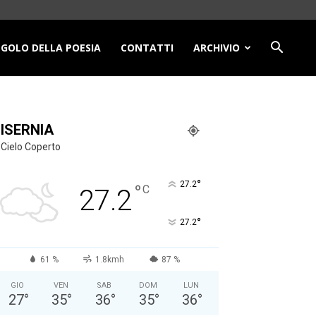
NGOLO DELLA POESIA
CONTATTI
ARCHIVIO
ISERNIA
Cielo Coperto
°
27.2
°
C
27.2
°
27.2
61 %
1.8kmh
87 %
GIO
VEN
SAB
DOM
LUN
27
°
35
°
36
°
35
°
36
°