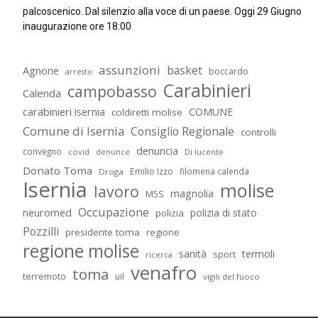
palcoscenico. Dal silenzio alla voce di un paese. Oggi 29 Giugno
inaugurazione ore 18:00
assunzioni
basket
Agnone
boccardo
arresto
Carabinieri
campobasso
Calenda
carabinieri isernia
COMUNE
coldiretti molise
Comune di Isernia
Consiglio Regionale
controlli
denuncia
convegno
covid
Di lucente
denunce
Donato Toma
Emilio Izzo
filomena calenda
Droga
Isernia
molise
lavoro
magnolia
M5S
Occupazione
neuromed
polizia di stato
polizia
Pozzilli
presidente toma
regione
regione molise
sanità
termoli
sport
ricerca
venafro
toma
terremoto
uil
vigili del fuoco