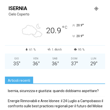
ISERNIA
Cielo Coperto
°
20.9
°
C
20.9
°
20.9
61 %
1.4kmh
95 %
GIO
VEN
SAB
DOM
LUN
35
°
36
°
36
°
37
°
29
°
Articoli recenti
Isernia, sicurezza e giustizia: quando dobbiamo aspettare?
Energie Rinnovabili e Aree Idonee: il 24 Luglio a Campobasso il
confronto sulle best practices regionali per il futuro del Molise