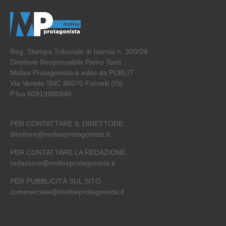
Reg. Stampa Tribunale di Isernia n. 300/09
Direttore Responsabile Pietro Tonti
Molise Protagonista è edito da PUBLIT
Via Veneto SNC 86070 Fornelli (IS)
P.Iva 00919980946
PER CONTATTARE IL DIRETTORE:
direttore@moliseprotagonista.it
PER CONTATTARE LA REDAZIONE:
redazione@moliseprotagonista.it
PER PUBBLICITÀ SUL SITO:
commerciale@moliseprotagonista.it