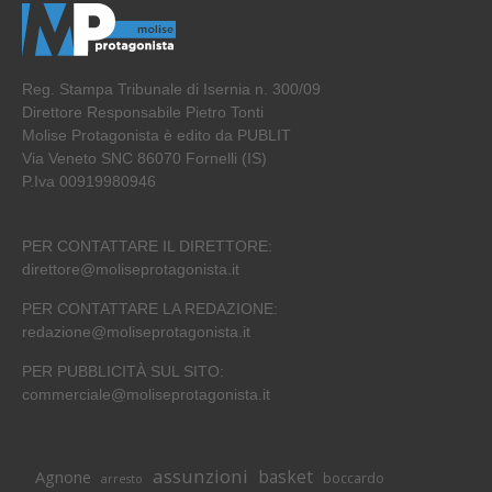
Reg. Stampa Tribunale di Isernia n. 300/09
Direttore Responsabile Pietro Tonti
Molise Protagonista è edito da PUBLIT
Via Veneto SNC 86070 Fornelli (IS)
P.Iva 00919980946
PER CONTATTARE IL DIRETTORE:
direttore@moliseprotagonista.it
PER CONTATTARE LA REDAZIONE:
redazione@moliseprotagonista.it
PER PUBBLICITÀ SUL SITO:
commerciale@moliseprotagonista.it
assunzioni
basket
Agnone
boccardo
arresto