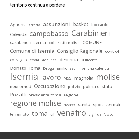
territorio continua a perdere
assunzioni
basket
Agnone
boccardo
arresto
Carabinieri
campobasso
Calenda
carabinieri isernia
COMUNE
coldiretti molise
Comune di Isernia
Consiglio Regionale
controlli
denuncia
convegno
covid
Di lucente
denunce
Donato Toma
Emilio Izzo
filomena calenda
Droga
Isernia
molise
lavoro
magnolia
M5S
Occupazione
neuromed
polizia di stato
polizia
Pozzilli
presidente toma
regione
regione molise
sanità
termoli
sport
ricerca
venafro
toma
terremoto
uil
vigili del fuoco