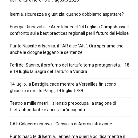
del Tartufo Nero l’8 e 9 agosto 2026
Isernia, sicurezza e giustizia: quando dobbiamo aspettare?
Energie Rinnovabili e Aree Idonee: il 24 Luglio a Campobasso il
confronto sulle best practices regionali per il futuro del Molise
Punto Nascite di Isernia: il TAR dice “Alt!”. Ora speriamo che
anche le cicogne leggano le sentenze
Forlì del Sannio, il profumo del tartufo torna protagonista: il 18
e 19 luglio la Sagra del Tartufo a Vandra
14 luglio, la Bastiglia cade mentre a Versailles finiscono
ghiaccio e mojito Parigi, 14 luglio 1789.
Teatro a mille metri, il silenzio preoccupa: la stagione di
Pietrabbondante è ancora un’incognita
CAT Colacem rinnova il Consiglio di Amministrazione
Punto nascite di Isernia, l’ennesima guerra politica mentre il