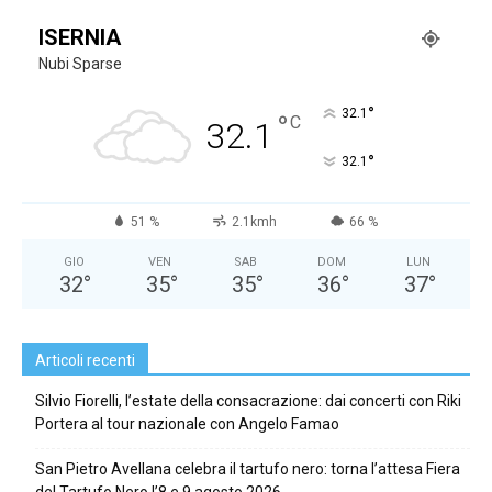
ISERNIA
Nubi Sparse
°
32.1
°
C
32.1
°
32.1
51 %
2.1kmh
66 %
GIO
VEN
SAB
DOM
LUN
32
°
35
°
35
°
36
°
37
°
Articoli recenti
Silvio Fiorelli, l’estate della consacrazione: dai concerti con Riki
Portera al tour nazionale con Angelo Famao
San Pietro Avellana celebra il tartufo nero: torna l’attesa Fiera