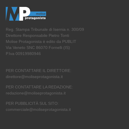
Reg. Stampa Tribunale di Isernia n. 300/09
Direttore Responsabile Pietro Tonti
Molise Protagonista è edito da PUBLIT
Via Veneto SNC 86070 Fornelli (IS)
P.Iva 00919980946
PER CONTATTARE IL DIRETTORE:
direttore@moliseprotagonista.it
PER CONTATTARE LA REDAZIONE:
redazione@moliseprotagonista.it
PER PUBBLICITÀ SUL SITO:
commerciale@moliseprotagonista.it