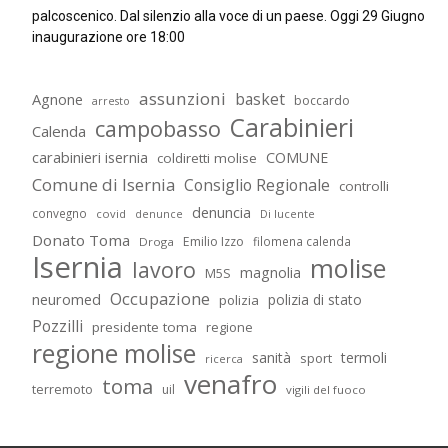
palcoscenico. Dal silenzio alla voce di un paese. Oggi 29 Giugno
inaugurazione ore 18:00
assunzioni
basket
Agnone
boccardo
arresto
Carabinieri
campobasso
Calenda
carabinieri isernia
COMUNE
coldiretti molise
Comune di Isernia
Consiglio Regionale
controlli
denuncia
convegno
covid
Di lucente
denunce
Donato Toma
Emilio Izzo
filomena calenda
Droga
Isernia
molise
lavoro
magnolia
M5S
Occupazione
neuromed
polizia di stato
polizia
Pozzilli
presidente toma
regione
regione molise
sanità
termoli
sport
ricerca
venafro
toma
terremoto
uil
vigili del fuoco