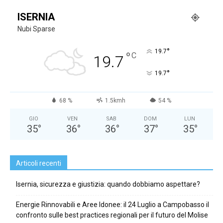
ISERNIA
Nubi Sparse
°
19.7
°
C
19.7
°
19.7
68 %
1.5kmh
54 %
GIO
VEN
SAB
DOM
LUN
35
°
36
°
36
°
37
°
35
°
Articoli recenti
Isernia, sicurezza e giustizia: quando dobbiamo aspettare?
Energie Rinnovabili e Aree Idonee: il 24 Luglio a Campobasso il
confronto sulle best practices regionali per il futuro del Molise