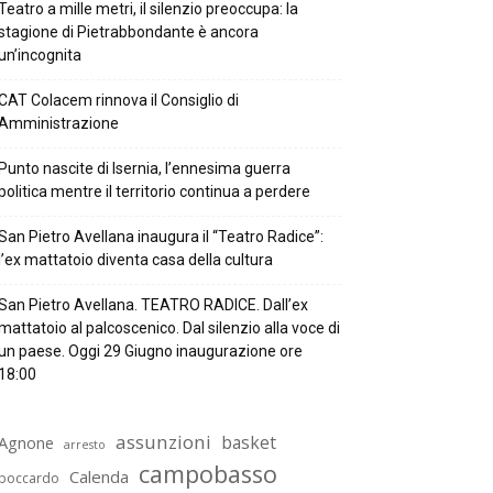
Teatro a mille metri, il silenzio preoccupa: la
stagione di Pietrabbondante è ancora
un’incognita
CAT Colacem rinnova il Consiglio di
Amministrazione
Punto nascite di Isernia, l’ennesima guerra
politica mentre il territorio continua a perdere
San Pietro Avellana inaugura il “Teatro Radice”:
l’ex mattatoio diventa casa della cultura
San Pietro Avellana. TEATRO RADICE. Dall’ex
mattatoio al palcoscenico. Dal silenzio alla voce di
un paese. Oggi 29 Giugno inaugurazione ore
18:00
assunzioni
basket
Agnone
arresto
campobasso
Calenda
boccardo