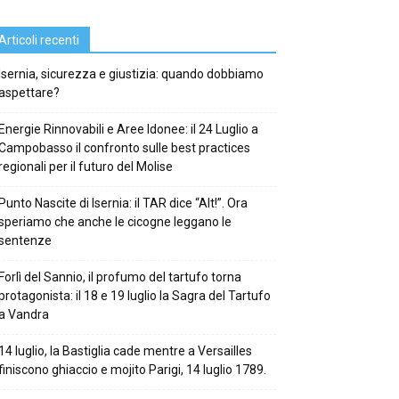
Articoli recenti
Isernia, sicurezza e giustizia: quando dobbiamo
aspettare?
Energie Rinnovabili e Aree Idonee: il 24 Luglio a
Campobasso il confronto sulle best practices
regionali per il futuro del Molise
Punto Nascite di Isernia: il TAR dice “Alt!”. Ora
speriamo che anche le cicogne leggano le
sentenze
Forlì del Sannio, il profumo del tartufo torna
protagonista: il 18 e 19 luglio la Sagra del Tartufo
a Vandra
14 luglio, la Bastiglia cade mentre a Versailles
finiscono ghiaccio e mojito Parigi, 14 luglio 1789.