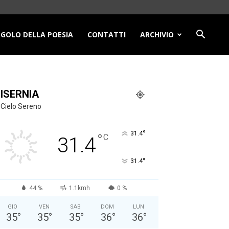
NGOLO DELLA POESIA
CONTATTI
ARCHIVIO
ISERNIA
Cielo Sereno
°
31.4
°
C
31.4
°
31.4
44 %
1.1kmh
0 %
GIO
VEN
SAB
DOM
LUN
35
°
35
°
35
°
36
°
36
°