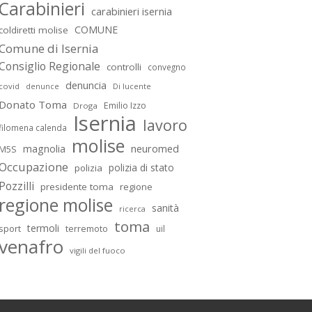
Carabinieri
carabinieri isernia
COMUNE
coldiretti molise
Comune di Isernia
Consiglio Regionale
controlli
convegno
denuncia
covid
Di lucente
denunce
Donato Toma
Emilio Izzo
Droga
Isernia
lavoro
filomena calenda
molise
magnolia
neuromed
M5S
Occupazione
polizia di stato
polizia
Pozzilli
presidente toma
regione
regione molise
sanità
ricerca
toma
termoli
sport
terremoto
uil
venafro
vigili del fuoco