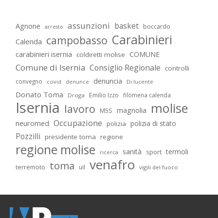
assunzioni
basket
Agnone
boccardo
arresto
Carabinieri
campobasso
Calenda
carabinieri isernia
COMUNE
coldiretti molise
Comune di Isernia
Consiglio Regionale
controlli
denuncia
convegno
covid
Di lucente
denunce
Donato Toma
Emilio Izzo
filomena calenda
Droga
Isernia
molise
lavoro
magnolia
M5S
Occupazione
neuromed
polizia di stato
polizia
Pozzilli
presidente toma
regione
regione molise
sanità
termoli
sport
ricerca
venafro
toma
terremoto
uil
vigili del fuoco