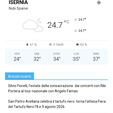
ISERNIA
Nubi Sparse
°
24.7
°
C
24.7
°
24.7
61 %
3.1kmh
63 %
VEN
SAB
DOM
LUN
MAR
24
°
32
°
34
°
35
°
37
°
Articoli recenti
Silvio Fiorelli, l’estate della consacrazione: dai concerti con Riki
Portera al tour nazionale con Angelo Famao
San Pietro Avellana celebra il tartufo nero: torna l’attesa Fiera
del Tartufo Nero l’8 e 9 agosto 2026