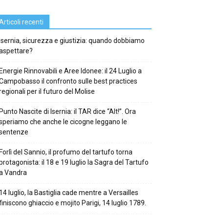
Articoli recenti
Isernia, sicurezza e giustizia: quando dobbiamo
aspettare?
Energie Rinnovabili e Aree Idonee: il 24 Luglio a
Campobasso il confronto sulle best practices
regionali per il futuro del Molise
Punto Nascite di Isernia: il TAR dice “Alt!”. Ora
speriamo che anche le cicogne leggano le
sentenze
Forlì del Sannio, il profumo del tartufo torna
protagonista: il 18 e 19 luglio la Sagra del Tartufo
a Vandra
14 luglio, la Bastiglia cade mentre a Versailles
finiscono ghiaccio e mojito Parigi, 14 luglio 1789.