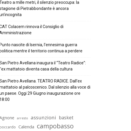
Teatro a mille metri, il silenzio preoccupa: la
stagione di Pietrabbondante è ancora
un’incognita
CAT Colacem rinnova il Consiglio di
Amministrazione
Punto nascite di Isernia, l’ennesima guerra
politica mentre il territorio continua a perdere
San Pietro Avellana inaugura il “Teatro Radice”:
l’ex mattatoio diventa casa della cultura
San Pietro Avellana. TEATRO RADICE. Dall’ex
mattatoio al palcoscenico. Dal silenzio alla voce di
un paese. Oggi 29 Giugno inaugurazione ore
18:00
assunzioni
basket
Agnone
arresto
campobasso
Calenda
boccardo