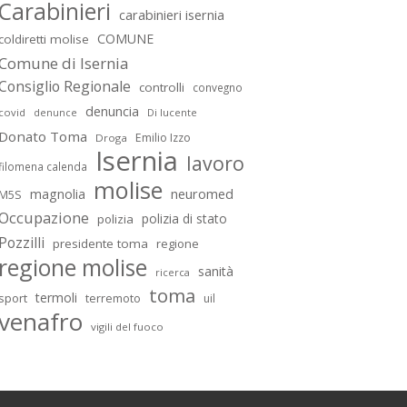
Carabinieri
carabinieri isernia
COMUNE
coldiretti molise
Comune di Isernia
Consiglio Regionale
controlli
convegno
denuncia
covid
Di lucente
denunce
Donato Toma
Emilio Izzo
Droga
Isernia
lavoro
filomena calenda
molise
magnolia
neuromed
M5S
Occupazione
polizia di stato
polizia
Pozzilli
presidente toma
regione
regione molise
sanità
ricerca
toma
termoli
sport
terremoto
uil
venafro
vigili del fuoco