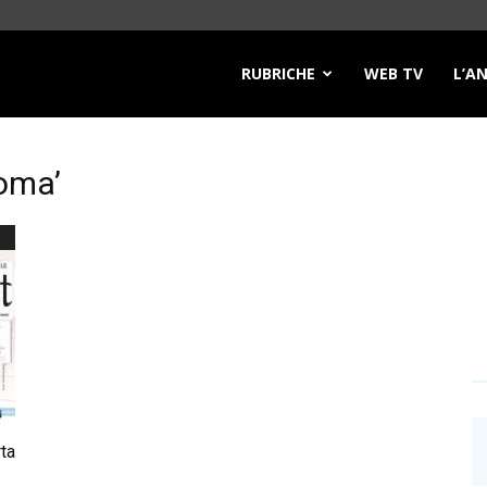
RUBRICHE
WEB TV
L’A
Roma’
rta