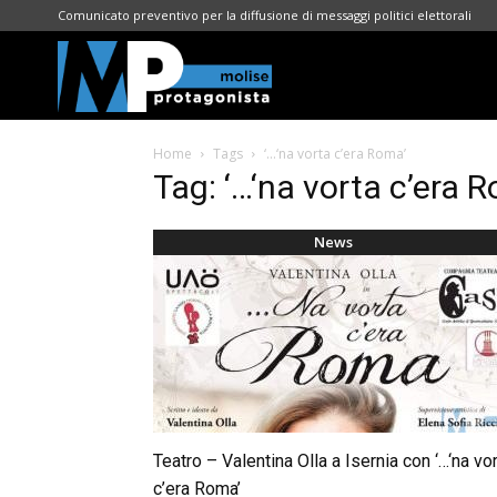
Comunicato preventivo per la diffusione di messaggi politici elettorali
Molise
Home
Tags
‘…‘na vorta c’era Roma’
Protagonista
Tag: ‘…‘na vorta c’era 
News
Teatro – Valentina Olla a Isernia con ‘…‘na vo
c’era Roma’