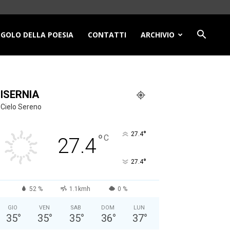
NGOLO DELLA POESIA
CONTATTI
ARCHIVIO
ISERNIA
Cielo Sereno
°
27.4
°
C
27.4
°
27.4
52 %
1.1kmh
0 %
GIO
VEN
SAB
DOM
LUN
35
°
35
°
35
°
36
°
37
°