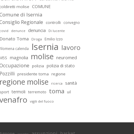
COMUNE
coldiretti molise
Comune di Isernia
Consiglio Regionale
controlli
convegno
denuncia
covid
Di lucente
denunce
Donato Toma
Emilio Izzo
Droga
Isernia
lavoro
filomena calenda
molise
magnolia
neuromed
M5S
Occupazione
polizia di stato
polizia
Pozzilli
presidente toma
regione
regione molise
sanità
ricerca
toma
termoli
sport
terremoto
uil
venafro
vigili del fuoco
assunzioni
basket
Agnone