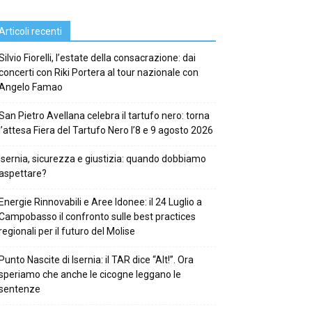
Articoli recenti
Silvio Fiorelli, l’estate della consacrazione: dai
concerti con Riki Portera al tour nazionale con
Angelo Famao
San Pietro Avellana celebra il tartufo nero: torna
l’attesa Fiera del Tartufo Nero l’8 e 9 agosto 2026
Isernia, sicurezza e giustizia: quando dobbiamo
aspettare?
Energie Rinnovabili e Aree Idonee: il 24 Luglio a
Campobasso il confronto sulle best practices
regionali per il futuro del Molise
Punto Nascite di Isernia: il TAR dice “Alt!”. Ora
speriamo che anche le cicogne leggano le
sentenze