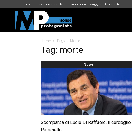
Comunicato preventivo per la diffusione di messaggi politici elettorali
Molise
Home
Tags
Morte
Protagonista
Tag: morte
News
Scomparsa di Lucio Di Raffaele, il cordoglio 
Patriciello