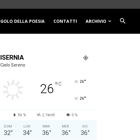
NGOLO DELLA POESIA
CONTATTI
ARCHIVIO
ISERNIA
Cielo Sereno
°
26
°
C
26
°
26
56 %
2.1kmh
0 %
DOM
LUN
MAR
MER
GIO
32
°
34
°
36
°
36
°
36
°