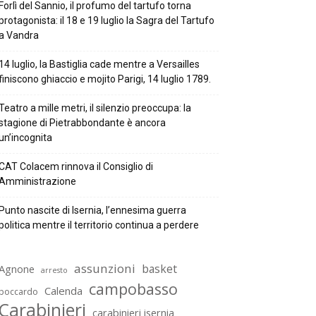
Forlì del Sannio, il profumo del tartufo torna
protagonista: il 18 e 19 luglio la Sagra del Tartufo
a Vandra
14 luglio, la Bastiglia cade mentre a Versailles
finiscono ghiaccio e mojito Parigi, 14 luglio 1789.
Teatro a mille metri, il silenzio preoccupa: la
stagione di Pietrabbondante è ancora
un’incognita
CAT Colacem rinnova il Consiglio di
Amministrazione
Punto nascite di Isernia, l’ennesima guerra
politica mentre il territorio continua a perdere
assunzioni
basket
Agnone
arresto
campobasso
Calenda
boccardo
Carabinieri
carabinieri isernia