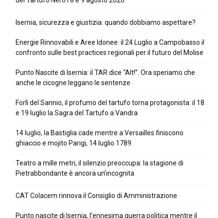
del Tartufo Nero l’8 e 9 agosto 2026
Isernia, sicurezza e giustizia: quando dobbiamo aspettare?
Energie Rinnovabili e Aree Idonee: il 24 Luglio a Campobasso il
confronto sulle best practices regionali per il futuro del Molise
Punto Nascite di Isernia: il TAR dice “Alt!”. Ora speriamo che
anche le cicogne leggano le sentenze
Forlì del Sannio, il profumo del tartufo torna protagonista: il 18
e 19 luglio la Sagra del Tartufo a Vandra
14 luglio, la Bastiglia cade mentre a Versailles finiscono
ghiaccio e mojito Parigi, 14 luglio 1789.
Teatro a mille metri, il silenzio preoccupa: la stagione di
Pietrabbondante è ancora un’incognita
CAT Colacem rinnova il Consiglio di Amministrazione
Punto nascite di Isernia, l’ennesima guerra politica mentre il