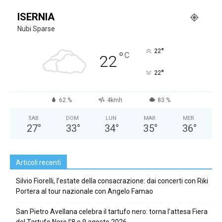
ISERNIA
Nubi Sparse
°
22
°
C
22
°
22
62 %
4kmh
83 %
SAB
DOM
LUN
MAR
MER
27
°
33
°
34
°
35
°
36
°
Articoli recenti
Silvio Fiorelli, l’estate della consacrazione: dai concerti con Riki
Portera al tour nazionale con Angelo Famao
San Pietro Avellana celebra il tartufo nero: torna l’attesa Fiera