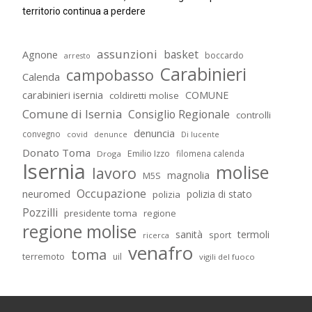
territorio continua a perdere
assunzioni
basket
Agnone
boccardo
arresto
Carabinieri
campobasso
Calenda
carabinieri isernia
COMUNE
coldiretti molise
Comune di Isernia
Consiglio Regionale
controlli
denuncia
convegno
covid
Di lucente
denunce
Donato Toma
Emilio Izzo
filomena calenda
Droga
Isernia
molise
lavoro
magnolia
M5S
Occupazione
neuromed
polizia di stato
polizia
Pozzilli
presidente toma
regione
regione molise
sanità
termoli
sport
ricerca
venafro
toma
terremoto
uil
vigili del fuoco