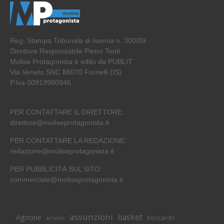
Reg. Stampa Tribunale di Isernia n. 300/09
Direttore Responsabile Pietro Tonti
Molise Protagonista è edito da PUBLIT
Via Veneto SNC 86070 Fornelli (IS)
P.Iva 00919980946
PER CONTATTARE IL DIRETTORE:
direttore@moliseprotagonista.it
PER CONTATTARE LA REDAZIONE:
redazione@moliseprotagonista.it
PER PUBBLICITÀ SUL SITO:
commerciale@moliseprotagonista.it
assunzioni
basket
Agnone
boccardo
arresto