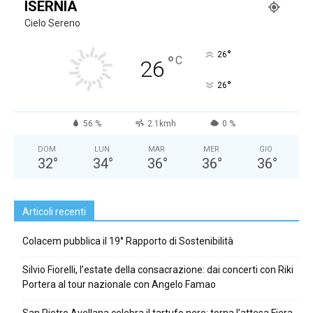
ISERNIA
Cielo Sereno
°
26
°
C
26
°
26
56 %
2.1kmh
0 %
DOM
LUN
MAR
MER
GIO
32
°
34
°
36
°
36
°
36
°
Articoli recenti
Colacem pubblica il 19° Rapporto di Sostenibilità
Silvio Fiorelli, l’estate della consacrazione: dai concerti con Riki
Portera al tour nazionale con Angelo Famao