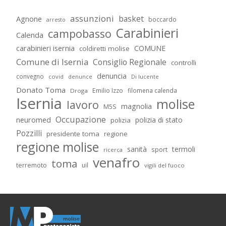
assunzioni
basket
Agnone
boccardo
arresto
Carabinieri
campobasso
Calenda
carabinieri isernia
COMUNE
coldiretti molise
Comune di Isernia
Consiglio Regionale
controlli
denuncia
convegno
covid
Di lucente
denunce
Donato Toma
Emilio Izzo
filomena calenda
Droga
Isernia
molise
lavoro
magnolia
M5S
Occupazione
neuromed
polizia di stato
polizia
Pozzilli
presidente toma
regione
regione molise
sanità
termoli
sport
ricerca
venafro
toma
terremoto
uil
vigili del fuoco