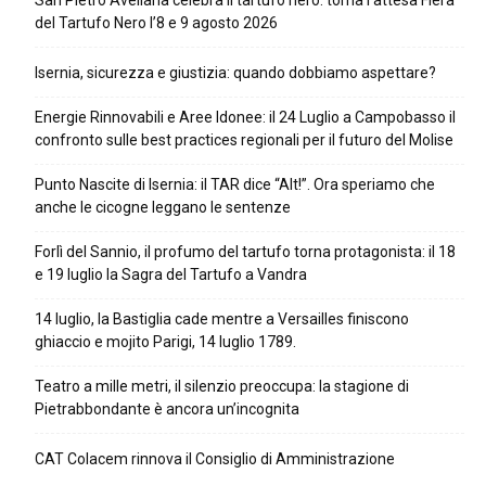
San Pietro Avellana celebra il tartufo nero: torna l’attesa Fiera
del Tartufo Nero l’8 e 9 agosto 2026
Isernia, sicurezza e giustizia: quando dobbiamo aspettare?
Energie Rinnovabili e Aree Idonee: il 24 Luglio a Campobasso il
confronto sulle best practices regionali per il futuro del Molise
Punto Nascite di Isernia: il TAR dice “Alt!”. Ora speriamo che
anche le cicogne leggano le sentenze
Forlì del Sannio, il profumo del tartufo torna protagonista: il 18
e 19 luglio la Sagra del Tartufo a Vandra
14 luglio, la Bastiglia cade mentre a Versailles finiscono
ghiaccio e mojito Parigi, 14 luglio 1789.
Teatro a mille metri, il silenzio preoccupa: la stagione di
Pietrabbondante è ancora un’incognita
CAT Colacem rinnova il Consiglio di Amministrazione