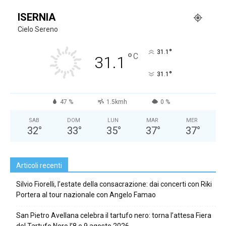
ISERNIA
Cielo Sereno
°
31.1
°
C
31.1
°
31.1
47 %
1.5kmh
0 %
SAB
DOM
LUN
MAR
MER
32
°
33
°
35
°
37
°
37
°
Articoli recenti
Silvio Fiorelli, l’estate della consacrazione: dai concerti con Riki
Portera al tour nazionale con Angelo Famao
San Pietro Avellana celebra il tartufo nero: torna l’attesa Fiera