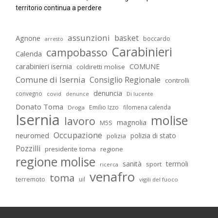
territorio continua a perdere
assunzioni
basket
Agnone
boccardo
arresto
Carabinieri
campobasso
Calenda
carabinieri isernia
COMUNE
coldiretti molise
Comune di Isernia
Consiglio Regionale
controlli
denuncia
convegno
covid
Di lucente
denunce
Donato Toma
Emilio Izzo
filomena calenda
Droga
Isernia
molise
lavoro
magnolia
M5S
Occupazione
neuromed
polizia di stato
polizia
Pozzilli
presidente toma
regione
regione molise
sanità
termoli
sport
ricerca
venafro
toma
terremoto
uil
vigili del fuoco