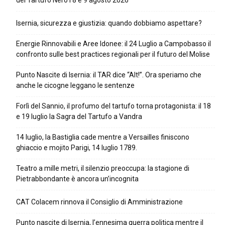
del Tartufo Nero l’8 e 9 agosto 2026
Isernia, sicurezza e giustizia: quando dobbiamo aspettare?
Energie Rinnovabili e Aree Idonee: il 24 Luglio a Campobasso il
confronto sulle best practices regionali per il futuro del Molise
Punto Nascite di Isernia: il TAR dice “Alt!”. Ora speriamo che
anche le cicogne leggano le sentenze
Forlì del Sannio, il profumo del tartufo torna protagonista: il 18
e 19 luglio la Sagra del Tartufo a Vandra
14 luglio, la Bastiglia cade mentre a Versailles finiscono
ghiaccio e mojito Parigi, 14 luglio 1789.
Teatro a mille metri, il silenzio preoccupa: la stagione di
Pietrabbondante è ancora un’incognita
CAT Colacem rinnova il Consiglio di Amministrazione
Punto nascite di Isernia, l’ennesima guerra politica mentre il