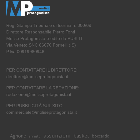
Reg. Stampa Tribunale di Isernia n. 300/09
Direttore Responsabile Pietro Tonti
Molise Protagonista è edito da PUBLIT
Via Veneto SNC 86070 Fornelli (IS)
P.Iva 00919980946
PER CONTATTARE IL DIRETTORE:
direttore@moliseprotagonista.it
PER CONTATTARE LA REDAZIONE:
redazione@moliseprotagonista.it
PER PUBBLICITÀ SUL SITO:
commerciale@moliseprotagonista.it
assunzioni
basket
Agnone
boccardo
arresto