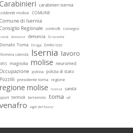
Carabinieri
carabinieri isernia
COMUNE
coldiretti molise
Comune di Isernia
Consiglio Regionale
controlli
convegno
denuncia
covid
Di lucente
denunce
Donato Toma
Emilio Izzo
Droga
Isernia
lavoro
filomena calenda
molise
magnolia
neuromed
M5S
Occupazione
polizia di stato
polizia
Pozzilli
presidente toma
regione
regione molise
sanità
ricerca
toma
termoli
sport
terremoto
uil
venafro
vigili del fuoco