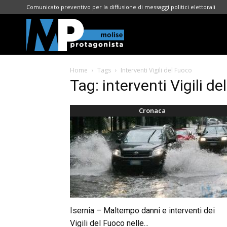
Comunicato preventivo per la diffusione di messaggi politici elettorali
Molise
Home
Tags
Interventi Vigili del Fuoco
Protagonista
Tag: interventi Vigili d
Cronaca
Isernia – Maltempo danni e interventi dei
Vigili del Fuoco nelle...