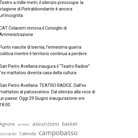
Teatro a mille metri, il silenzio preoccupa: la
stagione di Pietrabbondante è ancora
un’incognita
CAT Colacem rinnova il Consiglio di
Amministrazione
Punto nascite di Isernia, l’ennesima guerra
politica mentre il territorio continua a perdere
San Pietro Avellana inaugura il “Teatro Radice”:
l’ex mattatoio diventa casa della cultura
San Pietro Avellana. TEATRO RADICE. Dall’ex
mattatoio al palcoscenico. Dal silenzio alla voce di
un paese. Oggi 29 Giugno inaugurazione ore
18:00
assunzioni
basket
Agnone
arresto
campobasso
Calenda
boccardo