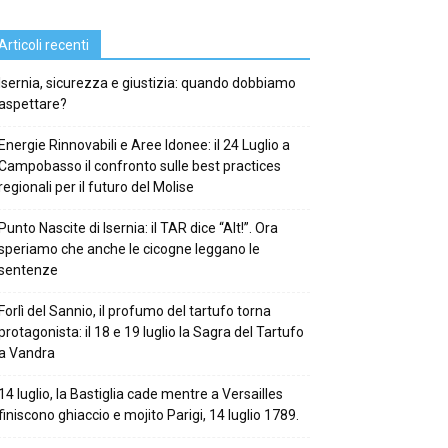
Articoli recenti
Isernia, sicurezza e giustizia: quando dobbiamo
aspettare?
Energie Rinnovabili e Aree Idonee: il 24 Luglio a
Campobasso il confronto sulle best practices
regionali per il futuro del Molise
Punto Nascite di Isernia: il TAR dice “Alt!”. Ora
speriamo che anche le cicogne leggano le
sentenze
Forlì del Sannio, il profumo del tartufo torna
protagonista: il 18 e 19 luglio la Sagra del Tartufo
a Vandra
14 luglio, la Bastiglia cade mentre a Versailles
finiscono ghiaccio e mojito Parigi, 14 luglio 1789.