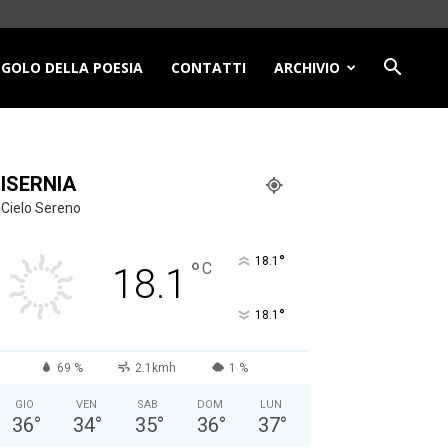
NGOLO DELLA POESIA
CONTATTI
ARCHIVIO
ISERNIA
Cielo Sereno
°
18.1
°
C
18.1
°
18.1
69 %
2.1kmh
1 %
GIO
VEN
SAB
DOM
LUN
36
°
34
°
35
°
36
°
37
°