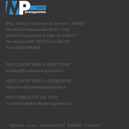
Reg. Stampa Tribunale di Isernia n. 300/09
Direttore Responsabile Pietro Tonti
Molise Protagonista è edito da PUBLIT
Via Veneto SNC 86070 Fornelli (IS)
P.Iva 00919980946
PER CONTATTARE IL DIRETTORE:
direttore@moliseprotagonista.it
PER CONTATTARE LA REDAZIONE:
redazione@moliseprotagonista.it
PER PUBBLICITÀ SUL SITO:
commerciale@moliseprotagonista.it
assunzioni
basket
Agnone
boccardo
arresto