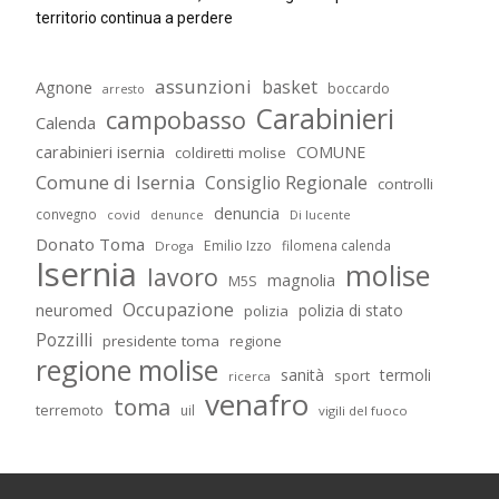
territorio continua a perdere
assunzioni
basket
Agnone
boccardo
arresto
Carabinieri
campobasso
Calenda
carabinieri isernia
COMUNE
coldiretti molise
Comune di Isernia
Consiglio Regionale
controlli
denuncia
convegno
covid
Di lucente
denunce
Donato Toma
Emilio Izzo
filomena calenda
Droga
Isernia
molise
lavoro
magnolia
M5S
Occupazione
neuromed
polizia di stato
polizia
Pozzilli
presidente toma
regione
regione molise
sanità
termoli
sport
ricerca
venafro
toma
terremoto
uil
vigili del fuoco