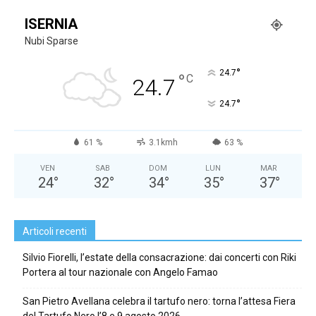
ISERNIA
Nubi Sparse
°
24.7
°
C
24.7
°
24.7
61 %
3.1kmh
63 %
VEN
SAB
DOM
LUN
MAR
24
°
32
°
34
°
35
°
37
°
Articoli recenti
Silvio Fiorelli, l’estate della consacrazione: dai concerti con Riki
Portera al tour nazionale con Angelo Famao
San Pietro Avellana celebra il tartufo nero: torna l’attesa Fiera