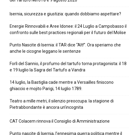
del Tartufo Nero l’8 e 9 agosto 2026
Isernia, sicurezza e giustizia: quando dobbiamo aspettare?
Energie Rinnovabili e Aree Idonee: il 24 Luglio a Campobasso il
confronto sulle best practices regionali per il futuro del Molise
Punto Nascite di Isernia: il TAR dice “Alt!”. Ora speriamo che
anche le cicogne leggano le sentenze
Forlì del Sannio, il profumo del tartufo torna protagonista: il 18
e 19 luglio la Sagra del Tartufo a Vandra
14 luglio, la Bastiglia cade mentre a Versailles finiscono
ghiaccio e mojito Parigi, 14 luglio 1789.
Teatro a mille metri, il silenzio preoccupa: la stagione di
Pietrabbondante è ancora un’incognita
CAT Colacem rinnova il Consiglio di Amministrazione
Punto nascite di Isernia, l’ennesima guerra politica mentre il