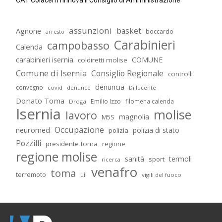
CAT Colacem rinnova il Consiglio di Amministrazione
assunzioni
basket
Agnone
boccardo
arresto
Carabinieri
campobasso
Calenda
carabinieri isernia
COMUNE
coldiretti molise
Comune di Isernia
Consiglio Regionale
controlli
denuncia
convegno
covid
Di lucente
denunce
Donato Toma
Emilio Izzo
filomena calenda
Droga
Isernia
molise
lavoro
magnolia
M5S
Occupazione
neuromed
polizia di stato
polizia
Pozzilli
presidente toma
regione
regione molise
sanità
termoli
sport
ricerca
venafro
toma
terremoto
uil
vigili del fuoco