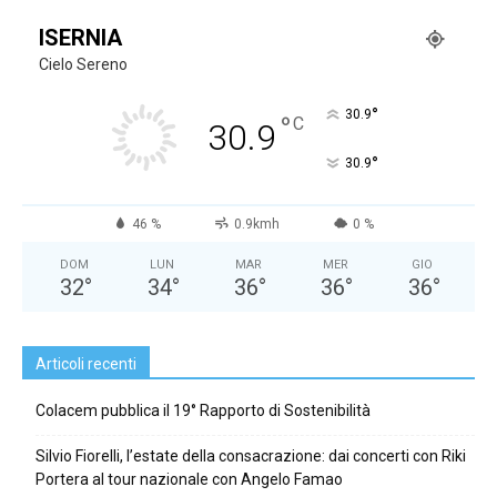
ISERNIA
Cielo Sereno
°
30.9
°
C
30.9
°
30.9
46 %
0.9kmh
0 %
DOM
LUN
MAR
MER
GIO
32
°
34
°
36
°
36
°
36
°
Articoli recenti
Colacem pubblica il 19° Rapporto di Sostenibilità
Silvio Fiorelli, l’estate della consacrazione: dai concerti con Riki
Portera al tour nazionale con Angelo Famao