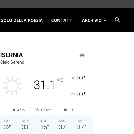
NGOLO DELLA POESIA
CONTATTI
ARCHIVIO
ISERNIA
Cielo Sereno
°
31.1
°
C
31.1
°
31.1
47 %
1.5kmh
0 %
SAB
DOM
LUN
MAR
MER
32
°
33
°
35
°
37
°
37
°