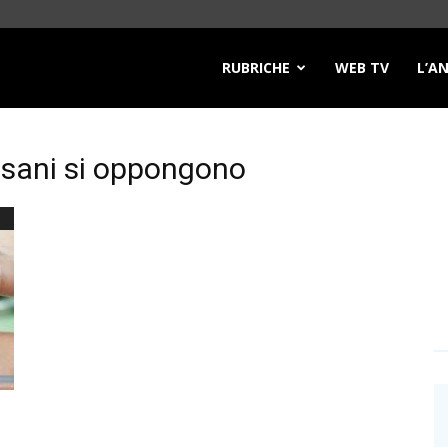
RUBRICHE
WEB TV
L’A
o
lisani si oppongono