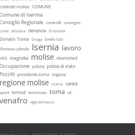
COMUNE
coldiretti molise
Comune di Isernia
Consiglio Regionale
controlli
convegno
denuncia
covid
Di lucente
denunce
Donato Toma
Emilio Izzo
Droga
Isernia
lavoro
filomena calenda
molise
magnolia
neuromed
M5S
Occupazione
polizia di stato
polizia
Pozzilli
presidente toma
regione
regione molise
sanità
ricerca
toma
termoli
sport
terremoto
uil
venafro
vigili del fuoco
assunzioni
basket
Agnone