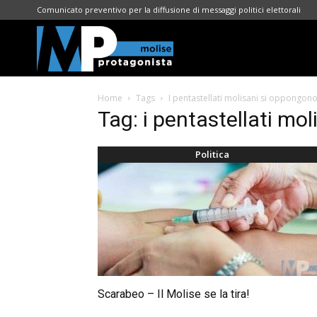
Comunicato preventivo per la diffusione di messaggi politici elettorali
Molise
Home
Tags
I pentastellati molisani si oppongon
Protagonista
Tag: i pentastellati mo
Politica
Scarabeo – Il Molise se la tira!