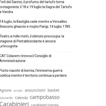
Forlì del Sannio, il profumo del tartufo torna
protagonista: il 18 e 19 luglio la Sagra del Tartufo
a Vandra
14 luglio, la Bastiglia cade mentre a Versailles
finiscono ghiaccio e mojito Parigi, 14 luglio 1789.
Teatro a mille metri, il silenzio preoccupa: la
stagione di Pietrabbondante è ancora
un’incognita
CAT Colacem rinnova il Consiglio di
Amministrazione
Punto nascite di Isernia, l’ennesima guerra
politica mentre il territorio continua a perdere
assunzioni
basket
Agnone
arresto
campobasso
Calenda
boccardo
Carabinieri
carabinieri isernia