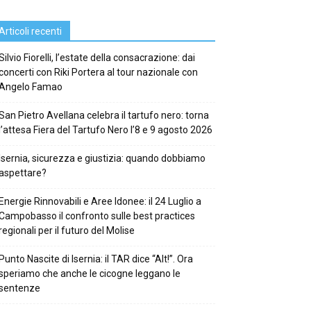
Articoli recenti
Silvio Fiorelli, l’estate della consacrazione: dai
concerti con Riki Portera al tour nazionale con
Angelo Famao
San Pietro Avellana celebra il tartufo nero: torna
l’attesa Fiera del Tartufo Nero l’8 e 9 agosto 2026
Isernia, sicurezza e giustizia: quando dobbiamo
aspettare?
Energie Rinnovabili e Aree Idonee: il 24 Luglio a
Campobasso il confronto sulle best practices
regionali per il futuro del Molise
Punto Nascite di Isernia: il TAR dice “Alt!”. Ora
speriamo che anche le cicogne leggano le
sentenze