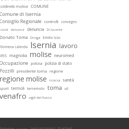
COMUNE
coldiretti molise
Comune di Isernia
Consiglio Regionale
controlli
convegno
denuncia
covid
Di lucente
denunce
Donato Toma
Emilio Izzo
Droga
Isernia
lavoro
filomena calenda
molise
magnolia
neuromed
M5S
Occupazione
polizia di stato
polizia
Pozzilli
presidente toma
regione
regione molise
sanità
ricerca
toma
termoli
sport
terremoto
uil
venafro
vigili del fuoco
assunzioni
basket
Agnone