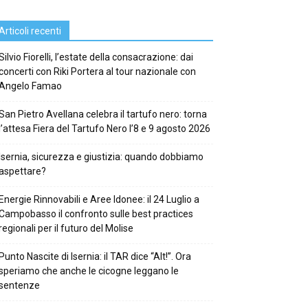
Articoli recenti
Silvio Fiorelli, l’estate della consacrazione: dai
concerti con Riki Portera al tour nazionale con
Angelo Famao
San Pietro Avellana celebra il tartufo nero: torna
l’attesa Fiera del Tartufo Nero l’8 e 9 agosto 2026
Isernia, sicurezza e giustizia: quando dobbiamo
aspettare?
Energie Rinnovabili e Aree Idonee: il 24 Luglio a
Campobasso il confronto sulle best practices
regionali per il futuro del Molise
Punto Nascite di Isernia: il TAR dice “Alt!”. Ora
speriamo che anche le cicogne leggano le
sentenze