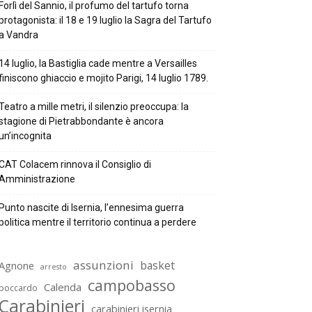
Forlì del Sannio, il profumo del tartufo torna
protagonista: il 18 e 19 luglio la Sagra del Tartufo
a Vandra
14 luglio, la Bastiglia cade mentre a Versailles
finiscono ghiaccio e mojito Parigi, 14 luglio 1789.
Teatro a mille metri, il silenzio preoccupa: la
stagione di Pietrabbondante è ancora
un’incognita
CAT Colacem rinnova il Consiglio di
Amministrazione
Punto nascite di Isernia, l’ennesima guerra
politica mentre il territorio continua a perdere
assunzioni
basket
Agnone
arresto
campobasso
Calenda
boccardo
Carabinieri
carabinieri isernia