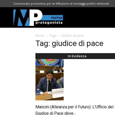
Comunicato preventivo per la diffusione di messaggi politici elettorali
Molise
Home
Tags
Giudice di pace
Protagonista
Tag: giudice di pace
In Evidenza
Mancini (Alleanza per il Futuro): L’Ufficio del
Giudice di Pace deve...