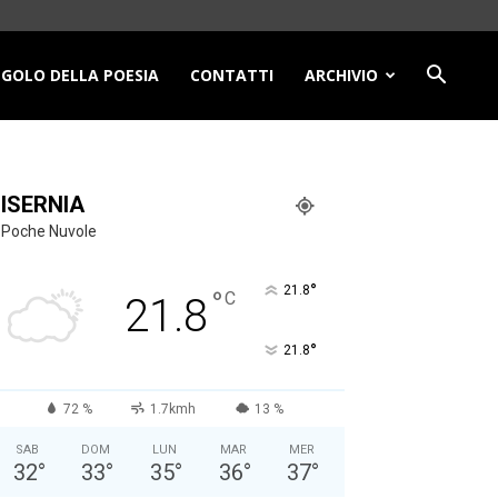
NGOLO DELLA POESIA
CONTATTI
ARCHIVIO
ISERNIA
Poche Nuvole
°
21.8
°
C
21.8
°
21.8
72 %
1.7kmh
13 %
SAB
DOM
LUN
MAR
MER
32
°
33
°
35
°
36
°
37
°