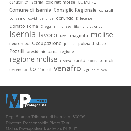
carabinieri isernia
COMUNE
coldiretti molise
Comune di Isernia
Consiglio Regionale
controlli
denuncia
convegno
covid
Di lucente
denunce
Donato Toma
Emilio Izzo
filomena calenda
Droga
Isernia
molise
lavoro
magnolia
M5S
Occupazione
neuromed
polizia di stato
polizia
Pozzilli
presidente toma
regione
regione molise
sanità
termoli
sport
ricerca
venafro
toma
terremoto
uil
vigili del fuoco
Reg. Stampa Tribunale di Isernia n. 300/09
Direttore Responsabile Pietro Tonti
Molise Protagonista è edito da PUBLIT