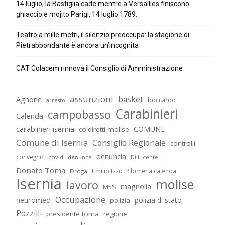
14 luglio, la Bastiglia cade mentre a Versailles finiscono
ghiaccio e mojito Parigi, 14 luglio 1789.
Teatro a mille metri, il silenzio preoccupa: la stagione di
Pietrabbondante è ancora un’incognita
CAT Colacem rinnova il Consiglio di Amministrazione
assunzioni
basket
Agnone
boccardo
arresto
Carabinieri
campobasso
Calenda
carabinieri isernia
COMUNE
coldiretti molise
Comune di Isernia
Consiglio Regionale
controlli
denuncia
convegno
covid
Di lucente
denunce
Donato Toma
Emilio Izzo
filomena calenda
Droga
Isernia
molise
lavoro
magnolia
M5S
Occupazione
neuromed
polizia di stato
polizia
Pozzilli
presidente toma
regione