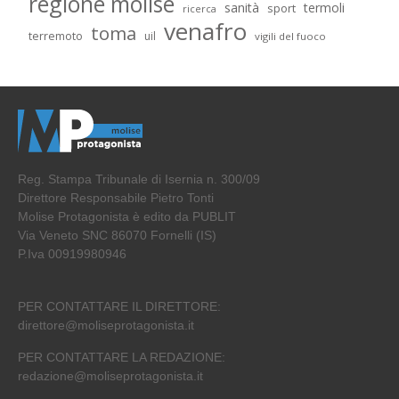
regione molise
sanità
termoli
sport
ricerca
venafro
toma
terremoto
uil
vigili del fuoco
Reg. Stampa Tribunale di Isernia n. 300/09
Direttore Responsabile Pietro Tonti
Molise Protagonista è edito da PUBLIT
Via Veneto SNC 86070 Fornelli (IS)
P.Iva 00919980946
PER CONTATTARE IL DIRETTORE:
direttore@moliseprotagonista.it
PER CONTATTARE LA REDAZIONE:
redazione@moliseprotagonista.it