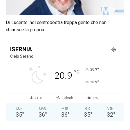
Di Lucente: nel centrodestra troppa gente che non
chiarisce la propria...
ISERNIA
Cielo Sereno
°
20.9
°
C
20.9
°
20.9
71 %
1.3kmh
1 %
LUN
MAR
MER
GIO
VEN
35
°
36
°
36
°
35
°
32
°