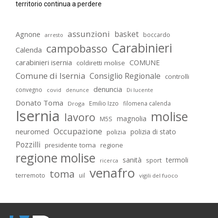
territorio continua a perdere
assunzioni
basket
Agnone
boccardo
arresto
Carabinieri
campobasso
Calenda
carabinieri isernia
COMUNE
coldiretti molise
Comune di Isernia
Consiglio Regionale
controlli
denuncia
convegno
covid
Di lucente
denunce
Donato Toma
Emilio Izzo
filomena calenda
Droga
Isernia
molise
lavoro
magnolia
M5S
Occupazione
neuromed
polizia di stato
polizia
Pozzilli
presidente toma
regione
regione molise
sanità
termoli
sport
ricerca
venafro
toma
terremoto
uil
vigili del fuoco