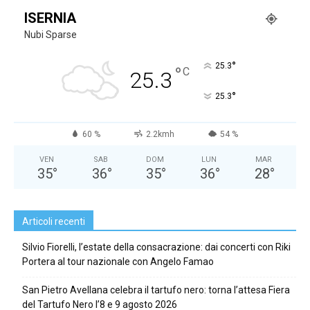
ISERNIA
Nubi Sparse
°
25.3
°
C
25.3
°
25.3
60 %
2.2kmh
54 %
VEN
SAB
DOM
LUN
MAR
35
°
36
°
35
°
36
°
28
°
Articoli recenti
Silvio Fiorelli, l’estate della consacrazione: dai concerti con Riki
Portera al tour nazionale con Angelo Famao
San Pietro Avellana celebra il tartufo nero: torna l’attesa Fiera
del Tartufo Nero l’8 e 9 agosto 2026