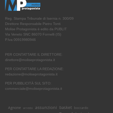
Reg. Stampa Tribunale di Isernia n. 300/09
Direttore Responsabile Pietro Tonti
Molise Protagonista è edito da PUBLIT
Via Veneto SNC 86070 Fornelli (IS)
P.Iva 00919980946
PER CONTATTARE IL DIRETTORE:
direttore@moliseprotagonista.it
PER CONTATTARE LA REDAZIONE:
redazione@moliseprotagonista.it
PER PUBBLICITÀ SUL SITO:
commerciale@moliseprotagonista.it
assunzioni
basket
Agnone
boccardo
arresto