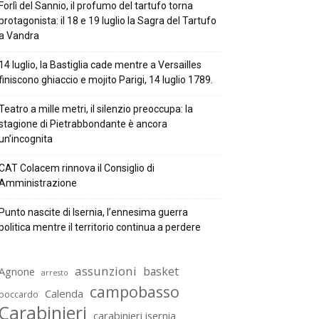
Forlì del Sannio, il profumo del tartufo torna
protagonista: il 18 e 19 luglio la Sagra del Tartufo
a Vandra
14 luglio, la Bastiglia cade mentre a Versailles
finiscono ghiaccio e mojito Parigi, 14 luglio 1789.
Teatro a mille metri, il silenzio preoccupa: la
stagione di Pietrabbondante è ancora
un’incognita
CAT Colacem rinnova il Consiglio di
Amministrazione
Punto nascite di Isernia, l’ennesima guerra
politica mentre il territorio continua a perdere
assunzioni
basket
Agnone
arresto
campobasso
Calenda
boccardo
Carabinieri
carabinieri isernia