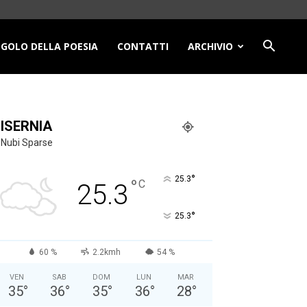
NGOLO DELLA POESIA
CONTATTI
ARCHIVIO
ISERNIA
Nubi Sparse
°
25.3
°
C
25.3
°
25.3
60 %
2.2kmh
54 %
VEN
SAB
DOM
LUN
MAR
35
°
36
°
35
°
36
°
28
°