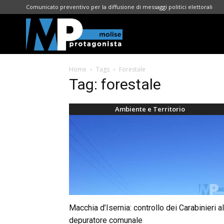
Comunicato preventivo per la diffusione di messaggi politici elettorali
Molise
Home
Tags
Forestale
Protagonista
Tag: forestale
Ambiente e Territorio
Macchia d’Isernia: controllo dei Carabinieri al
depuratore comunale