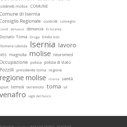
COMUNE
coldiretti molise
Comune di Isernia
Consiglio Regionale
controlli
convegno
denuncia
covid
Di lucente
denunce
Donato Toma
Emilio Izzo
Droga
Isernia
lavoro
filomena calenda
molise
magnolia
neuromed
M5S
Occupazione
polizia di stato
polizia
Pozzilli
presidente toma
regione
regione molise
sanità
ricerca
toma
termoli
sport
terremoto
uil
venafro
vigili del fuoco
assunzioni
basket
Agnone