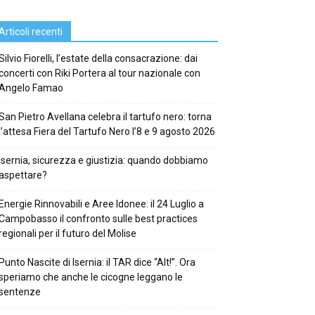
Articoli recenti
Silvio Fiorelli, l’estate della consacrazione: dai
concerti con Riki Portera al tour nazionale con
Angelo Famao
San Pietro Avellana celebra il tartufo nero: torna
l’attesa Fiera del Tartufo Nero l’8 e 9 agosto 2026
Isernia, sicurezza e giustizia: quando dobbiamo
aspettare?
Energie Rinnovabili e Aree Idonee: il 24 Luglio a
Campobasso il confronto sulle best practices
regionali per il futuro del Molise
Punto Nascite di Isernia: il TAR dice “Alt!”. Ora
speriamo che anche le cicogne leggano le
sentenze