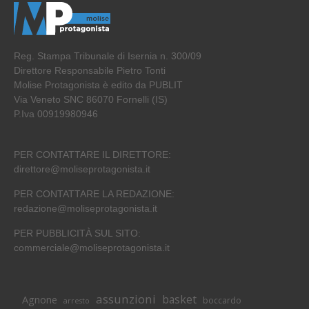
Reg. Stampa Tribunale di Isernia n. 300/09
Direttore Responsabile Pietro Tonti
Molise Protagonista è edito da PUBLIT
Via Veneto SNC 86070 Fornelli (IS)
P.Iva 00919980946
PER CONTATTARE IL DIRETTORE:
direttore@moliseprotagonista.it
PER CONTATTARE LA REDAZIONE:
redazione@moliseprotagonista.it
PER PUBBLICITÀ SUL SITO:
commerciale@moliseprotagonista.it
assunzioni
basket
Agnone
boccardo
arresto