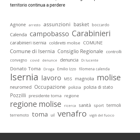
territorio continua a perdere
assunzioni
basket
Agnone
boccardo
arresto
Carabinieri
campobasso
Calenda
carabinieri isernia
COMUNE
coldiretti molise
Comune di Isernia
Consiglio Regionale
controlli
denuncia
convegno
covid
Di lucente
denunce
Donato Toma
Emilio Izzo
filomena calenda
Droga
Isernia
molise
lavoro
magnolia
M5S
Occupazione
neuromed
polizia di stato
polizia
Pozzilli
presidente toma
regione
regione molise
sanità
termoli
sport
ricerca
venafro
toma
terremoto
uil
vigili del fuoco