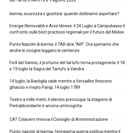
del Tartufo Nero l’8 e 9 agosto 2026
Isernia, sicurezza e giustizia: quando dobbiamo aspettare?
Energie Rinnovabili e Aree Idonee: il 24 Luglio a Campobasso il
confronto sulle best practices regionali per il futuro del Molise
Punto Nascite di Isernia: il TAR dice “Alt!”. Ora speriamo che
anche le cicogne leggano le sentenze
Forlì del Sannio, il profumo del tartufo torna protagonista: il 18
e 19 luglio la Sagra del Tartufo a Vandra
14 luglio, la Bastiglia cade mentre a Versailles finiscono
ghiaccio e mojito Parigi, 14 luglio 1789.
Teatro a mille metri, il silenzio preoccupa: la stagione di
Pietrabbondante è ancora un’incognita
CAT Colacem rinnova il Consiglio di Amministrazione
Punto nascite di Isernia, l’ennesima guerra politica mentre il