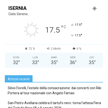
ISERNIA
Cielo Sereno
°
17.5
°
C
17.5
°
17.5
72 %
2.6kmh
0 %
DOM
LUN
MAR
MER
GIO
32
°
33
°
35
°
36
°
35
°
Articoli recenti
Silvio Fiorelli, l’estate della consacrazione: dai concerti con Riki
Portera al tour nazionale con Angelo Famao
San Pietro Avellana celebra il tartufo nero: torna l’attesa Fiera