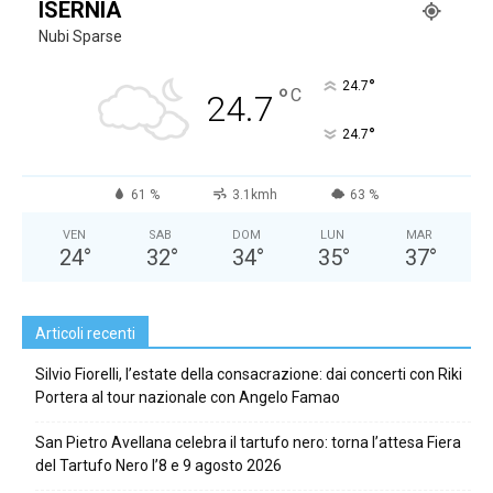
ISERNIA
Nubi Sparse
°
24.7
°
C
24.7
°
24.7
61 %
3.1kmh
63 %
VEN
SAB
DOM
LUN
MAR
24
°
32
°
34
°
35
°
37
°
Articoli recenti
Silvio Fiorelli, l’estate della consacrazione: dai concerti con Riki
Portera al tour nazionale con Angelo Famao
San Pietro Avellana celebra il tartufo nero: torna l’attesa Fiera
del Tartufo Nero l’8 e 9 agosto 2026