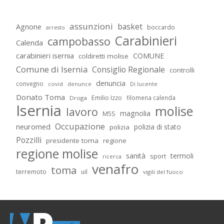
assunzioni
basket
Agnone
boccardo
arresto
Carabinieri
campobasso
Calenda
carabinieri isernia
COMUNE
coldiretti molise
Comune di Isernia
Consiglio Regionale
controlli
denuncia
convegno
covid
Di lucente
denunce
Donato Toma
Emilio Izzo
filomena calenda
Droga
Isernia
molise
lavoro
magnolia
M5S
Occupazione
neuromed
polizia di stato
polizia
Pozzilli
presidente toma
regione
regione molise
sanità
termoli
sport
ricerca
venafro
toma
terremoto
uil
vigili del fuoco