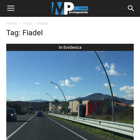
Home
Tags
Fiadel
Tag: Fiadel
In Evidenza