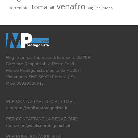
venafro
toma
terremoto
uil
vigili del fuoco
Reg. Stampa Tribunale di Isernia n. 300/09
Direttore Responsabile Pietro Tonti
Molise Protagonista è edito da PUBLIT
Via Veneto SNC 86070 Fornelli (IS)
P.Iva 00919980946
PER CONTATTARE IL DIRETTORE:
direttore@moliseprotagonista.it
PER CONTATTARE LA REDAZIONE:
redazione@moliseprotagonista.it
PER PUBBLICITÀ SUL SITO: