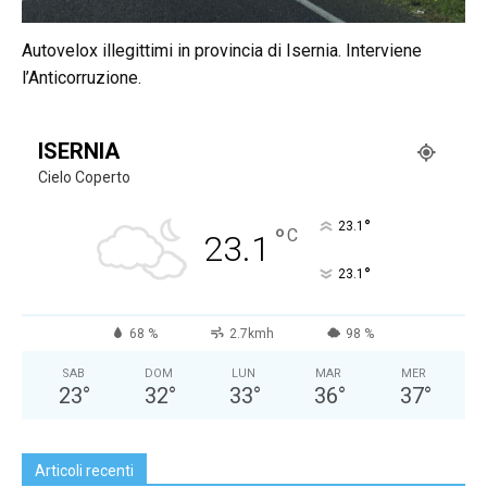
Autovelox illegittimi in provincia di Isernia. Interviene
l’Anticorruzione.
ISERNIA
Cielo Coperto
°
23.1
°
C
23.1
°
23.1
68 %
2.7kmh
98 %
SAB
DOM
LUN
MAR
MER
23
°
32
°
33
°
36
°
37
°
Articoli recenti