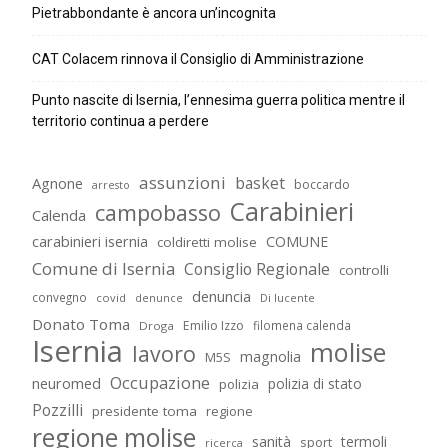
Pietrabbondante è ancora un’incognita
CAT Colacem rinnova il Consiglio di Amministrazione
Punto nascite di Isernia, l’ennesima guerra politica mentre il
territorio continua a perdere
assunzioni
basket
Agnone
boccardo
arresto
Carabinieri
campobasso
Calenda
carabinieri isernia
COMUNE
coldiretti molise
Comune di Isernia
Consiglio Regionale
controlli
denuncia
convegno
covid
Di lucente
denunce
Donato Toma
Emilio Izzo
filomena calenda
Droga
Isernia
molise
lavoro
magnolia
M5S
Occupazione
neuromed
polizia di stato
polizia
Pozzilli
presidente toma
regione
regione molise
sanità
termoli
sport
ricerca