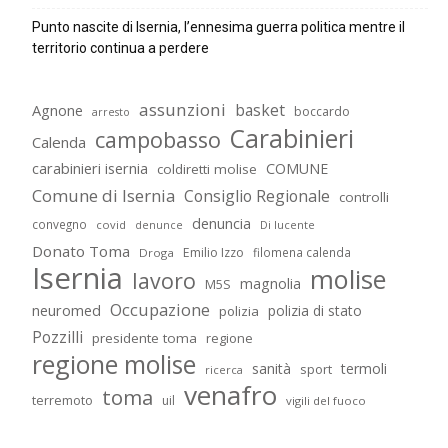
Punto nascite di Isernia, l’ennesima guerra politica mentre il
territorio continua a perdere
assunzioni
basket
Agnone
boccardo
arresto
Carabinieri
campobasso
Calenda
carabinieri isernia
COMUNE
coldiretti molise
Comune di Isernia
Consiglio Regionale
controlli
denuncia
convegno
covid
Di lucente
denunce
Donato Toma
Emilio Izzo
filomena calenda
Droga
Isernia
molise
lavoro
magnolia
M5S
Occupazione
neuromed
polizia di stato
polizia
Pozzilli
presidente toma
regione
regione molise
sanità
termoli
sport
ricerca
venafro
toma
terremoto
uil
vigili del fuoco