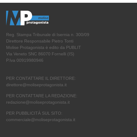
Reg. Stampa Tribunale di Isernia n. 300/09
Direttore Responsabile Pietro Tonti
Molise Protagonista è edito da PUBLIT
Via Veneto SNC 86070 Fornelli (IS)
P.Iva 00919980946
PER CONTATTARE IL DIRETTORE:
direttore@moliseprotagonista.it
PER CONTATTARE LA REDAZIONE:
redazione@moliseprotagonista.it
PER PUBBLICITÀ SUL SITO:
commerciale@moliseprotagonista.it