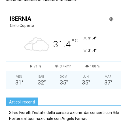
ISERNIA
Cielo Coperto
°
31.4
°
C
31.4
°
31.4
71 %
3.4kmh
100 %
VEN
SAB
DOM
LUN
MAR
31
°
32
°
35
°
35
°
37
°
Articoli recenti
Silvio Fiorelli, l’estate della consacrazione: dai concerti con Riki
Portera al tour nazionale con Angelo Famao