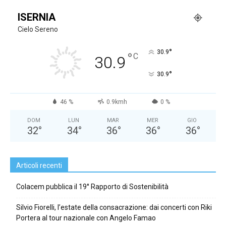
ISERNIA
Cielo Sereno
°
30.9
°
C
30.9
°
30.9
46 %
0.9kmh
0 %
DOM
LUN
MAR
MER
GIO
32
°
34
°
36
°
36
°
36
°
Articoli recenti
Colacem pubblica il 19° Rapporto di Sostenibilità
Silvio Fiorelli, l’estate della consacrazione: dai concerti con Riki
Portera al tour nazionale con Angelo Famao