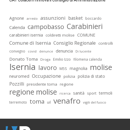
CAT Colacem rinnova il Consiglio di Amministrazione
assunzioni
basket
Agnone
boccardo
arresto
Carabinieri
campobasso
Calenda
carabinieri isernia
COMUNE
coldiretti molise
Comune di Isernia
Consiglio Regionale
controlli
denuncia
convegno
covid
Di lucente
denunce
Donato Toma
Emilio Izzo
filomena calenda
Droga
Isernia
molise
lavoro
magnolia
M5S
Occupazione
neuromed
polizia di stato
polizia
Pozzilli
presidente toma
regione
regione molise
sanità
termoli
sport
ricerca
venafro
toma
terremoto
uil
vigili del fuoco