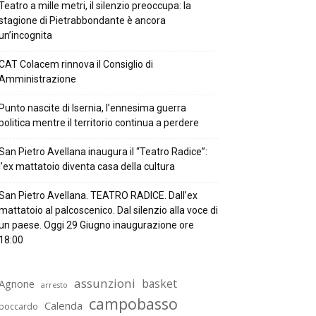
Teatro a mille metri, il silenzio preoccupa: la
stagione di Pietrabbondante è ancora
un’incognita
CAT Colacem rinnova il Consiglio di
Amministrazione
Punto nascite di Isernia, l’ennesima guerra
politica mentre il territorio continua a perdere
San Pietro Avellana inaugura il “Teatro Radice”:
l’ex mattatoio diventa casa della cultura
San Pietro Avellana. TEATRO RADICE. Dall’ex
mattatoio al palcoscenico. Dal silenzio alla voce di
un paese. Oggi 29 Giugno inaugurazione ore
18:00
assunzioni
basket
Agnone
arresto
campobasso
Calenda
boccardo