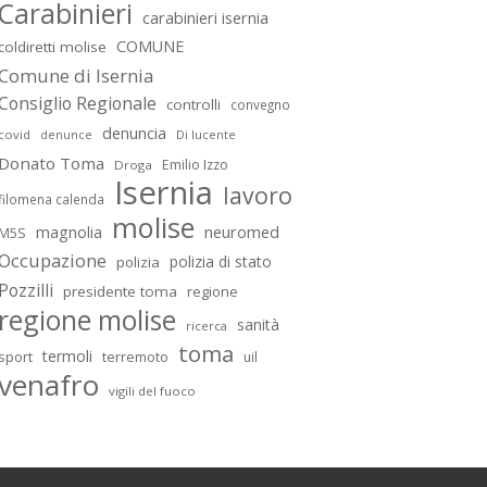
Carabinieri
carabinieri isernia
COMUNE
coldiretti molise
Comune di Isernia
Consiglio Regionale
controlli
convegno
denuncia
covid
Di lucente
denunce
Donato Toma
Emilio Izzo
Droga
Isernia
lavoro
filomena calenda
molise
magnolia
neuromed
M5S
Occupazione
polizia di stato
polizia
Pozzilli
presidente toma
regione
regione molise
sanità
ricerca
toma
termoli
sport
terremoto
uil
venafro
vigili del fuoco