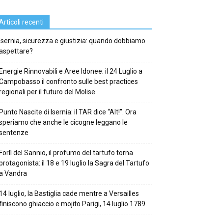
Articoli recenti
Isernia, sicurezza e giustizia: quando dobbiamo
aspettare?
Energie Rinnovabili e Aree Idonee: il 24 Luglio a
Campobasso il confronto sulle best practices
regionali per il futuro del Molise
Punto Nascite di Isernia: il TAR dice “Alt!”. Ora
speriamo che anche le cicogne leggano le
sentenze
Forlì del Sannio, il profumo del tartufo torna
protagonista: il 18 e 19 luglio la Sagra del Tartufo
a Vandra
14 luglio, la Bastiglia cade mentre a Versailles
finiscono ghiaccio e mojito Parigi, 14 luglio 1789.