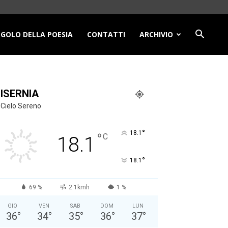
NGOLO DELLA POESIA
CONTATTI
ARCHIVIO
ISERNIA
Cielo Sereno
°
18.1
°
C
18.1
°
18.1
69 %
2.1kmh
1 %
GIO
VEN
SAB
DOM
LUN
36
°
34
°
35
°
36
°
37
°