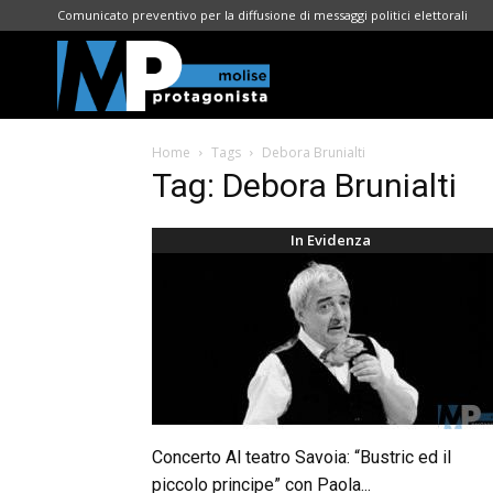
Comunicato preventivo per la diffusione di messaggi politici elettorali
Molise
Home
Tags
Debora Brunialti
Protagonista
Tag: Debora Brunialti
In Evidenza
Concerto Al teatro Savoia: “Bustric ed il
piccolo principe” con Paola...