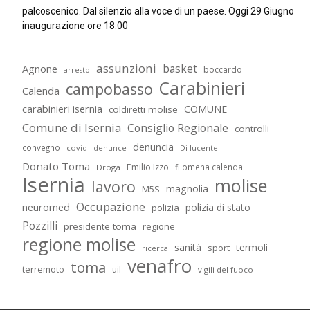
palcoscenico. Dal silenzio alla voce di un paese. Oggi 29 Giugno
inaugurazione ore 18:00
assunzioni
basket
Agnone
boccardo
arresto
Carabinieri
campobasso
Calenda
carabinieri isernia
COMUNE
coldiretti molise
Comune di Isernia
Consiglio Regionale
controlli
denuncia
convegno
covid
Di lucente
denunce
Donato Toma
Emilio Izzo
filomena calenda
Droga
Isernia
molise
lavoro
magnolia
M5S
Occupazione
neuromed
polizia di stato
polizia
Pozzilli
presidente toma
regione
regione molise
sanità
termoli
sport
ricerca
venafro
toma
terremoto
uil
vigili del fuoco