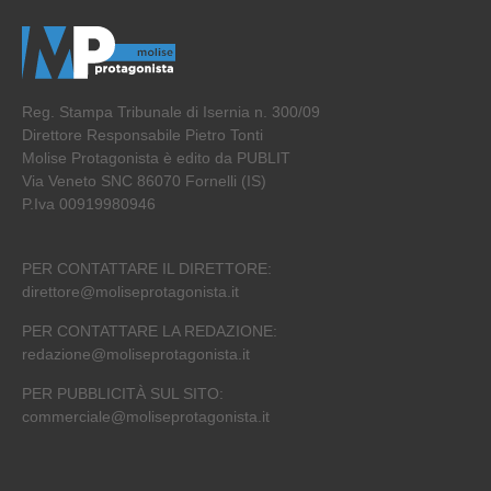
Reg. Stampa Tribunale di Isernia n. 300/09
Direttore Responsabile Pietro Tonti
Molise Protagonista è edito da PUBLIT
Via Veneto SNC 86070 Fornelli (IS)
P.Iva 00919980946
PER CONTATTARE IL DIRETTORE:
direttore@moliseprotagonista.it
PER CONTATTARE LA REDAZIONE:
redazione@moliseprotagonista.it
PER PUBBLICITÀ SUL SITO:
commerciale@moliseprotagonista.it