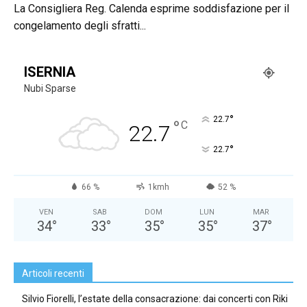
La Consigliera Reg. Calenda esprime soddisfazione per il
congelamento degli sfratti...
ISERNIA
Nubi Sparse
°
22.7
°
C
22.7
°
22.7
66 %
1kmh
52 %
VEN
SAB
DOM
LUN
MAR
34
°
33
°
35
°
35
°
37
°
Articoli recenti
Silvio Fiorelli, l’estate della consacrazione: dai concerti con Riki