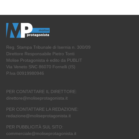
Reg. Stampa Tribunale di Isernia n. 300/09
Direttore Responsabile Pietro Tonti
Molise Protagonista è edito da PUBLIT
Via Veneto SNC 86070 Fornelli (IS)
P.Iva 00919980946
PER CONTATTARE IL DIRETTORE:
direttore@moliseprotagonista.it
PER CONTATTARE LA REDAZIONE:
redazione@moliseprotagonista.it
PER PUBBLICITÀ SUL SITO:
commerciale@moliseprotagonista.it