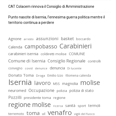
CAT Colacem rinnova il Consiglio di Amministrazione
Punto nascite di Isernia, l’ennesima guerra politica mentre il
territorio continua a perdere
assunzioni
basket
Agnone
boccardo
arresto
Carabinieri
campobasso
Calenda
carabinieri isernia
COMUNE
coldiretti molise
Comune di Isernia
Consiglio Regionale
controlli
denuncia
convegno
covid
Di lucente
denunce
Donato Toma
Emilio Izzo
filomena calenda
Droga
Isernia
molise
lavoro
magnolia
M5S
Occupazione
neuromed
polizia di stato
polizia
Pozzilli
presidente toma
regione
regione molise
sanità
termoli
sport
ricerca
venafro
toma
terremoto
uil
vigili del fuoco