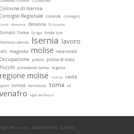
COMUNE
coldiretti molise
Comune di Isernia
Consiglio Regionale
controlli
convegno
denuncia
covid
Di lucente
denunce
Donato Toma
Emilio Izzo
Droga
Isernia
lavoro
filomena calenda
molise
magnolia
neuromed
M5S
Occupazione
polizia di stato
polizia
Pozzilli
presidente toma
regione
regione molise
sanità
ricerca
toma
termoli
sport
terremoto
uil
venafro
vigili del fuoco
assunzioni
basket
Agnone
arresto