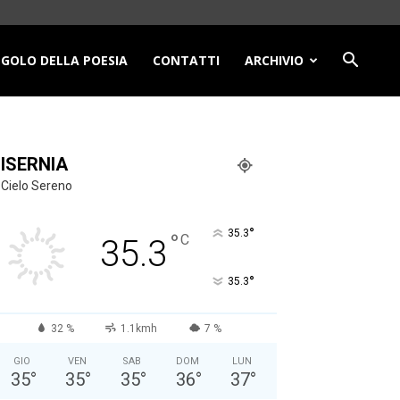
NGOLO DELLA POESIA
CONTATTI
ARCHIVIO
ISERNIA
Cielo Sereno
°
35.3
°
C
35.3
°
35.3
32 %
1.1kmh
7 %
GIO
VEN
SAB
DOM
LUN
35
°
35
°
35
°
36
°
37
°