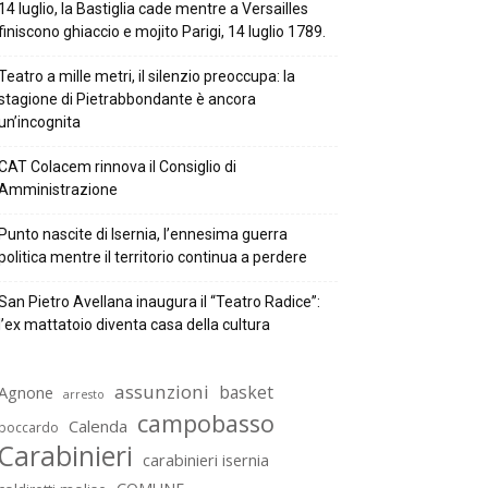
14 luglio, la Bastiglia cade mentre a Versailles
finiscono ghiaccio e mojito Parigi, 14 luglio 1789.
Teatro a mille metri, il silenzio preoccupa: la
stagione di Pietrabbondante è ancora
un’incognita
CAT Colacem rinnova il Consiglio di
Amministrazione
Punto nascite di Isernia, l’ennesima guerra
politica mentre il territorio continua a perdere
San Pietro Avellana inaugura il “Teatro Radice”:
l’ex mattatoio diventa casa della cultura
assunzioni
basket
Agnone
arresto
campobasso
Calenda
boccardo
Carabinieri
carabinieri isernia