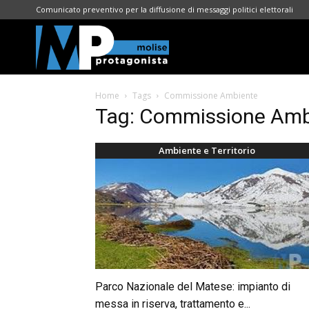
Comunicato preventivo per la diffusione di messaggi politici elettorali
Molise
Home
Tags
Commissione Ambiente
Protagonista
Tag: Commissione Amb
Ambiente e Territorio
Parco Nazionale del Matese: impianto di
messa in riserva, trattamento e...