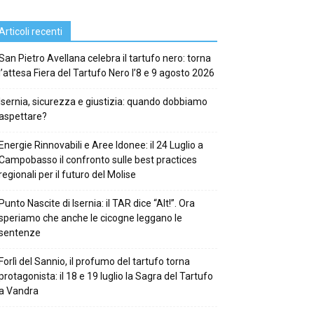
Articoli recenti
San Pietro Avellana celebra il tartufo nero: torna
l’attesa Fiera del Tartufo Nero l’8 e 9 agosto 2026
Isernia, sicurezza e giustizia: quando dobbiamo
aspettare?
Energie Rinnovabili e Aree Idonee: il 24 Luglio a
Campobasso il confronto sulle best practices
regionali per il futuro del Molise
Punto Nascite di Isernia: il TAR dice “Alt!”. Ora
speriamo che anche le cicogne leggano le
sentenze
Forlì del Sannio, il profumo del tartufo torna
protagonista: il 18 e 19 luglio la Sagra del Tartufo
a Vandra