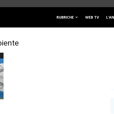
RUBRICHE
WEB TV
L’A
iente