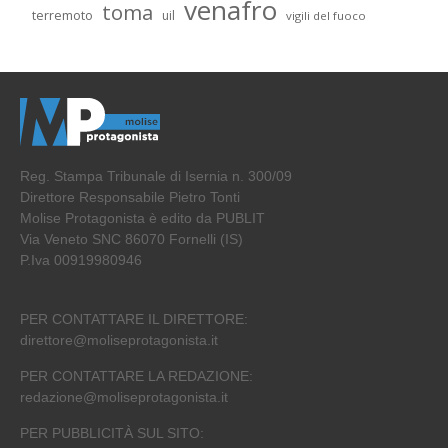
venafro
toma
terremoto
uil
vigili del fuoco
Reg. Stampa Tribunale di Isernia n. 300/09
Direttore Responsabile Pietro Tonti
Molise Protagonista è edito da PUBLIT
Via Veneto SNC 86070 Fornelli (IS)
P.Iva 00919980946
PER CONTATTARE IL DIRETTORE:
direttore@moliseprotagonista.it
PER CONTATTARE LA REDAZIONE:
redazione@moliseprotagonista.it
PER PUBBLICITÀ SUL SITO: