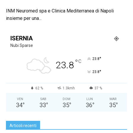
INM Neuromed spa e Clinica Mediterranea di Napoli
insieme per una...
ISERNIA
Nubi Sparse
°
23.8
°
C
23.8
°
23.8
62 %
1.3kmh
37 %
VEN
SAB
DOM
LUN
MAR
34
°
33
°
35
°
36
°
35
°
Articoli recenti