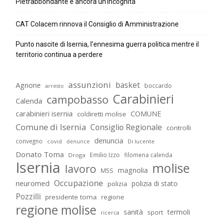
Pietrabbondante è ancora un’incognita
CAT Colacem rinnova il Consiglio di Amministrazione
Punto nascite di Isernia, l’ennesima guerra politica mentre il
territorio continua a perdere
assunzioni
basket
Agnone
boccardo
arresto
Carabinieri
campobasso
Calenda
carabinieri isernia
COMUNE
coldiretti molise
Comune di Isernia
Consiglio Regionale
controlli
denuncia
convegno
covid
Di lucente
denunce
Donato Toma
Emilio Izzo
filomena calenda
Droga
Isernia
molise
lavoro
magnolia
M5S
Occupazione
neuromed
polizia di stato
polizia
Pozzilli
presidente toma
regione
regione molise
sanità
termoli
sport
ricerca