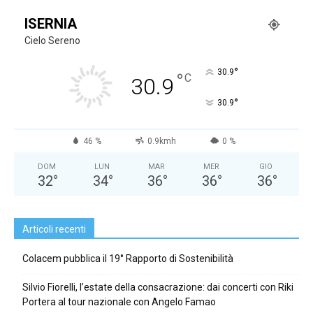
ISERNIA
Cielo Sereno
°
30.9
°
C
30.9
°
30.9
46 %
0.9kmh
0 %
DOM
LUN
MAR
MER
GIO
32
°
34
°
36
°
36
°
36
°
Articoli recenti
Colacem pubblica il 19° Rapporto di Sostenibilità
Silvio Fiorelli, l’estate della consacrazione: dai concerti con Riki
Portera al tour nazionale con Angelo Famao