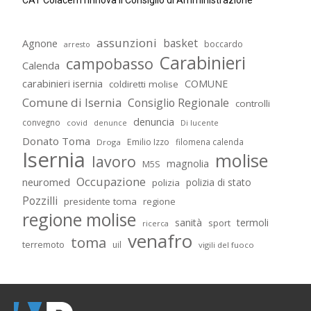
CAT Colacem rinnova il Consiglio di Amministrazione
assunzioni
basket
Agnone
boccardo
arresto
Carabinieri
campobasso
Calenda
carabinieri isernia
COMUNE
coldiretti molise
Comune di Isernia
Consiglio Regionale
controlli
denuncia
convegno
covid
Di lucente
denunce
Donato Toma
Emilio Izzo
filomena calenda
Droga
Isernia
molise
lavoro
magnolia
M5S
Occupazione
neuromed
polizia di stato
polizia
Pozzilli
presidente toma
regione
regione molise
sanità
termoli
sport
ricerca
venafro
toma
terremoto
uil
vigili del fuoco