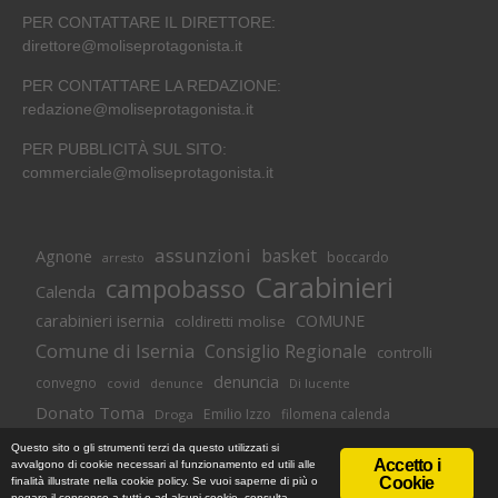
PER CONTATTARE IL DIRETTORE:
direttore@moliseprotagonista.it
PER CONTATTARE LA REDAZIONE:
redazione@moliseprotagonista.it
PER PUBBLICITÀ SUL SITO:
commerciale@moliseprotagonista.it
assunzioni
basket
Agnone
boccardo
arresto
Carabinieri
campobasso
Calenda
carabinieri isernia
COMUNE
coldiretti molise
Comune di Isernia
Consiglio Regionale
controlli
denuncia
convegno
covid
Di lucente
denunce
Donato Toma
Emilio Izzo
filomena calenda
Droga
Isernia
molise
lavoro
magnolia
M5S
Questo sito o gli strumenti terzi da questo utilizzati si
Accetto i
avvalgono di cookie necessari al funzionamento ed utili alle
Occupazione
neuromed
polizia di stato
polizia
Cookie
finalità illustrate nella cookie policy. Se vuoi saperne di più o
© Copyright 2018 -
Informativa Cookie
|
Privacy Policy
negare il consenso a tutti o ad alcuni cookie, consulta