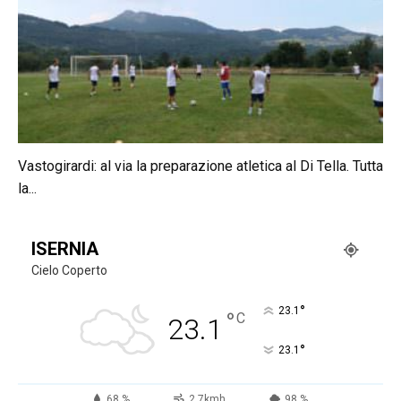
Vastogirardi: al via la preparazione atletica al Di Tella. Tutta
la...
ISERNIA
Cielo Coperto
°
23.1
°
C
23.1
°
23.1
68 %
2.7kmh
98 %