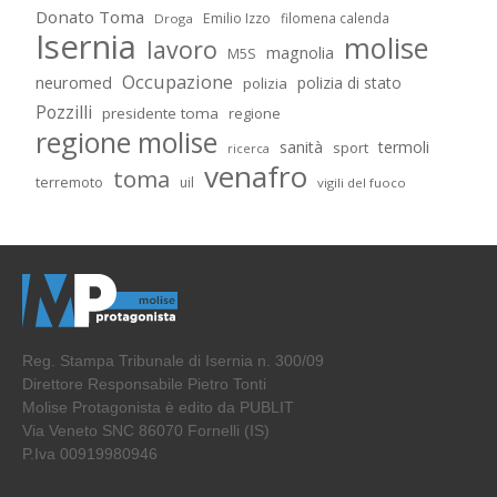
Donato Toma
Emilio Izzo
filomena calenda
Droga
Isernia
molise
lavoro
magnolia
M5S
Occupazione
neuromed
polizia di stato
polizia
Pozzilli
presidente toma
regione
regione molise
sanità
termoli
sport
ricerca
venafro
toma
terremoto
uil
vigili del fuoco
Reg. Stampa Tribunale di Isernia n. 300/09
Direttore Responsabile Pietro Tonti
Molise Protagonista è edito da PUBLIT
Via Veneto SNC 86070 Fornelli (IS)
P.Iva 00919980946