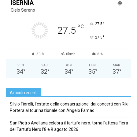
ISERNIA
Cielo Sereno
°
27.5
°
C
27.5
°
27.5
53 %
0kmh
6 %
VEN
SAB
DOM
LUN
MAR
34
°
32
°
34
°
35
°
37
°
Articoli recenti
Silvio Fiorelli, l’estate della consacrazione: dai concerti con Riki
Portera al tour nazionale con Angelo Famao
San Pietro Avellana celebra il tartufo nero: torna l’attesa Fiera
del Tartufo Nero l’8 e 9 agosto 2026