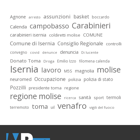
assunzioni
basket
Agnone
boccardo
arresto
Carabinieri
campobasso
Calenda
carabinieri isernia
COMUNE
coldiretti molise
Comune di Isernia
Consiglio Regionale
controlli
denuncia
convegno
covid
Di lucente
denunce
Donato Toma
Emilio Izzo
filomena calenda
Droga
Isernia
molise
lavoro
magnolia
M5S
Occupazione
neuromed
polizia di stato
polizia
Pozzilli
presidente toma
regione
regione molise
sanità
termoli
sport
ricerca
venafro
toma
terremoto
uil
vigili del fuoco