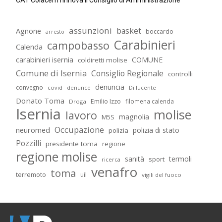
CAT Colacem rinnova il Consiglio di Amministrazione
assunzioni
basket
Agnone
boccardo
arresto
Carabinieri
campobasso
Calenda
carabinieri isernia
COMUNE
coldiretti molise
Comune di Isernia
Consiglio Regionale
controlli
denuncia
convegno
covid
Di lucente
denunce
Donato Toma
Emilio Izzo
filomena calenda
Droga
Isernia
molise
lavoro
magnolia
M5S
Occupazione
neuromed
polizia di stato
polizia
Pozzilli
presidente toma
regione
regione molise
sanità
termoli
sport
ricerca
venafro
toma
terremoto
uil
vigili del fuoco