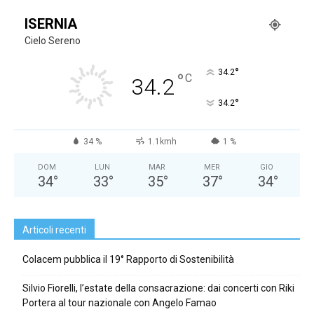
ISERNIA
Cielo Sereno
°
34.2
°
C
34.2
°
34.2
34 %
1.1kmh
1 %
DOM
LUN
MAR
MER
GIO
34
°
33
°
35
°
37
°
34
°
Articoli recenti
Colacem pubblica il 19° Rapporto di Sostenibilità
Silvio Fiorelli, l’estate della consacrazione: dai concerti con Riki
Portera al tour nazionale con Angelo Famao