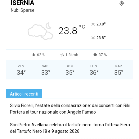
ISERNIA
Nubi Sparse
°
23.8
°
C
23.8
°
23.8
62 %
1.3kmh
37 %
VEN
SAB
DOM
LUN
MAR
34
°
33
°
35
°
36
°
35
°
Articoli recenti
Silvio Fiorelli, l’estate della consacrazione: dai concerti con Riki
Portera al tour nazionale con Angelo Famao
San Pietro Avellana celebra il tartufo nero: torna l’attesa Fiera
del Tartufo Nero l’8 e 9 agosto 2026