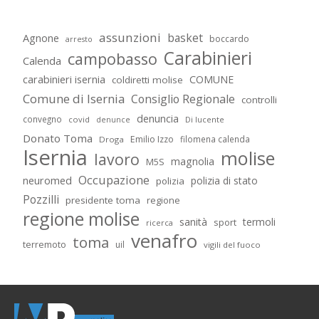
assunzioni
basket
Agnone
boccardo
arresto
Carabinieri
campobasso
Calenda
carabinieri isernia
COMUNE
coldiretti molise
Comune di Isernia
Consiglio Regionale
controlli
denuncia
convegno
covid
Di lucente
denunce
Donato Toma
Emilio Izzo
filomena calenda
Droga
Isernia
molise
lavoro
magnolia
M5S
Occupazione
neuromed
polizia di stato
polizia
Pozzilli
presidente toma
regione
regione molise
sanità
termoli
sport
ricerca
venafro
toma
terremoto
uil
vigili del fuoco