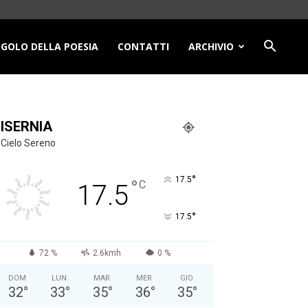
NGOLO DELLA POESIA
CONTATTI
ARCHIVIO
ISERNIA
Cielo Sereno
°
17.5
°
C
17.5
°
17.5
72 %
2.6kmh
0 %
DOM
LUN
MAR
MER
GIO
32
°
33
°
35
°
36
°
35
°