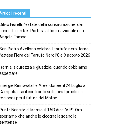
Articoli recenti
Silvio Fiorelli, l’estate della consacrazione: dai
concerti con Riki Portera al tour nazionale con
Angelo Famao
San Pietro Avellana celebra il tartufo nero: torna
l’attesa Fiera del Tartufo Nero l’8 e 9 agosto 2026
Isernia, sicurezza e giustizia: quando dobbiamo
aspettare?
Energie Rinnovabili e Aree Idonee: il 24 Luglio a
Campobasso il confronto sulle best practices
regionali per il futuro del Molise
Punto Nascite di Isernia: il TAR dice “Alt!”. Ora
speriamo che anche le cicogne leggano le
sentenze