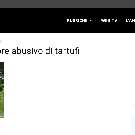
RUBRICHE
WEB TV
L’A
fi
re abusivo di tartufi