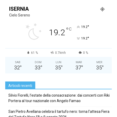
ISERNIA
Cielo Sereno
°
19.2
°
C
19.2
°
19.2
61 %
0.7kmh
0 %
SAB
DOM
LUN
MAR
MER
32
°
33
°
35
°
37
°
35
°
Articoli recenti
Silvio Fiorelli, l’estate della consacrazione: dai concerti con Riki
Portera al tour nazionale con Angelo Famao
San Pietro Avellana celebra il tartufo nero: torna l’attesa Fiera