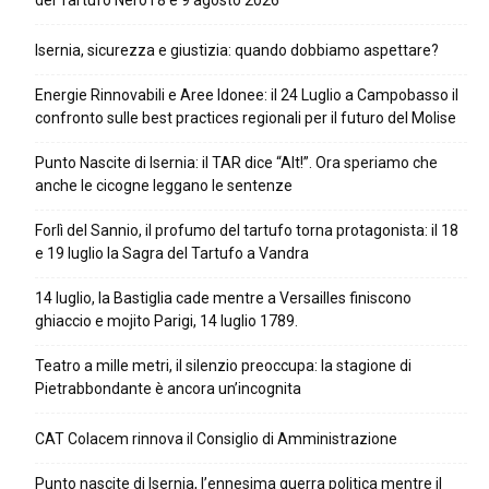
del Tartufo Nero l’8 e 9 agosto 2026
Isernia, sicurezza e giustizia: quando dobbiamo aspettare?
Energie Rinnovabili e Aree Idonee: il 24 Luglio a Campobasso il
confronto sulle best practices regionali per il futuro del Molise
Punto Nascite di Isernia: il TAR dice “Alt!”. Ora speriamo che
anche le cicogne leggano le sentenze
Forlì del Sannio, il profumo del tartufo torna protagonista: il 18
e 19 luglio la Sagra del Tartufo a Vandra
14 luglio, la Bastiglia cade mentre a Versailles finiscono
ghiaccio e mojito Parigi, 14 luglio 1789.
Teatro a mille metri, il silenzio preoccupa: la stagione di
Pietrabbondante è ancora un’incognita
CAT Colacem rinnova il Consiglio di Amministrazione
Punto nascite di Isernia, l’ennesima guerra politica mentre il