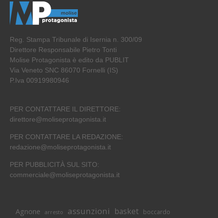
Reg. Stampa Tribunale di Isernia n. 300/09
Direttore Responsabile Pietro Tonti
Molise Protagonista è edito da PUBLIT
Via Veneto SNC 86070 Fornelli (IS)
P.Iva 00919980946
PER CONTATTARE IL DIRETTORE:
direttore@moliseprotagonista.it
PER CONTATTARE LA REDAZIONE:
redazione@moliseprotagonista.it
PER PUBBLICITÀ SUL SITO:
commerciale@moliseprotagonista.it
assunzioni
basket
Agnone
boccardo
arresto