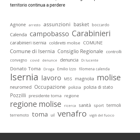
territorio continua a perdere
assunzioni
basket
Agnone
boccardo
arresto
Carabinieri
campobasso
Calenda
carabinieri isernia
COMUNE
coldiretti molise
Comune di Isernia
Consiglio Regionale
controlli
denuncia
convegno
covid
Di lucente
denunce
Donato Toma
Emilio Izzo
filomena calenda
Droga
Isernia
molise
lavoro
magnolia
M5S
Occupazione
neuromed
polizia di stato
polizia
Pozzilli
presidente toma
regione
regione molise
sanità
termoli
sport
ricerca
venafro
toma
terremoto
uil
vigili del fuoco