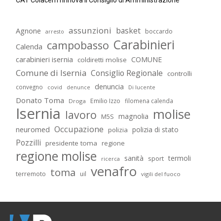
CAT Colacem rinnova il Consiglio di Amministrazione
assunzioni
basket
Agnone
boccardo
arresto
Carabinieri
campobasso
Calenda
carabinieri isernia
COMUNE
coldiretti molise
Comune di Isernia
Consiglio Regionale
controlli
denuncia
convegno
covid
Di lucente
denunce
Donato Toma
Emilio Izzo
filomena calenda
Droga
Isernia
molise
lavoro
magnolia
M5S
Occupazione
neuromed
polizia di stato
polizia
Pozzilli
presidente toma
regione
regione molise
sanità
termoli
sport
ricerca
venafro
toma
terremoto
uil
vigili del fuoco