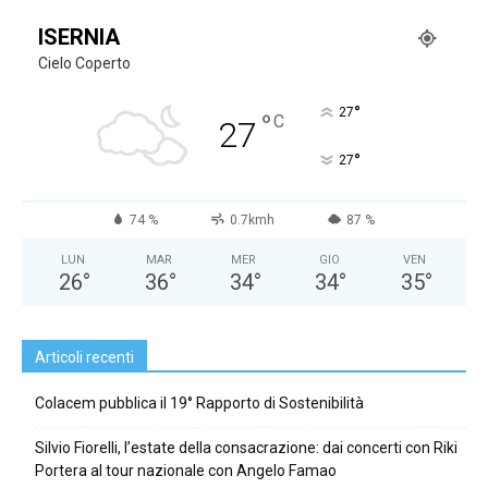
ISERNIA
Cielo Coperto
°
27
°
C
27
°
27
74 %
0.7kmh
87 %
LUN
MAR
MER
GIO
VEN
26
°
36
°
34
°
34
°
35
°
Articoli recenti
Colacem pubblica il 19° Rapporto di Sostenibilità
Silvio Fiorelli, l’estate della consacrazione: dai concerti con Riki
Portera al tour nazionale con Angelo Famao