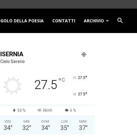
NGOLO DELLA POESIA
CONTATTI
ARCHIVIO
ISERNIA
Cielo Sereno
°
27.5
°
C
27.5
°
27.5
53 %
0kmh
6 %
VEN
SAB
DOM
LUN
MAR
34
°
32
°
34
°
35
°
37
°