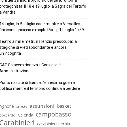
Forlì del Sannio, il profumo del tartufo torna
protagonista: il 18 e 19 luglio la Sagra del Tartufo
a Vandra
14 luglio, la Bastiglia cade mentre a Versailles
finiscono ghiaccio e mojito Parigi, 14 luglio 1789.
Teatro a mille metri, il silenzio preoccupa: la
stagione di Pietrabbondante è ancora
un’incognita
CAT Colacem rinnova il Consiglio di
Amministrazione
Punto nascite di Isernia, l’ennesima guerra
politica mentre il territorio continua a perdere
assunzioni
basket
Agnone
arresto
campobasso
Calenda
boccardo
Carabinieri
carabinieri isernia