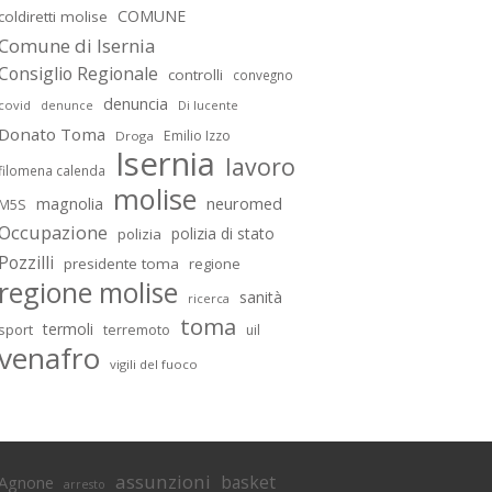
COMUNE
coldiretti molise
Comune di Isernia
Consiglio Regionale
controlli
convegno
denuncia
covid
Di lucente
denunce
Donato Toma
Emilio Izzo
Droga
Isernia
lavoro
filomena calenda
molise
magnolia
neuromed
M5S
Occupazione
polizia di stato
polizia
Pozzilli
presidente toma
regione
regione molise
sanità
ricerca
toma
termoli
sport
terremoto
uil
venafro
vigili del fuoco
assunzioni
basket
Agnone
arresto