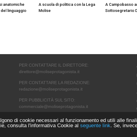
si anatomiche
A scuola di politica con la Lega
A Campobasso arr
 del linguaggio
Molise
Sottosegretario 
PER CONTATTARE IL DIRETTORE:
direttore@moliseprotagonista.it
PER CONTATTARE LA REDAZIONE:
redazione@moliseprotagonista.it
PER PUBBLICITÀ SUL SITO:
commerciale@moliseprotagonista.it
lgono di cookie necessari al funzionamento ed utili alle finali
ie, consulta l'informativa Cookie al
seguente link
. Se, invec
Novus Studios