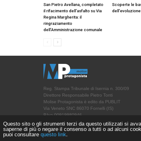
San Pietro Avellana, completato
Scoperte le ba
il rifacimento dell’asfalto su Via
dell’evoluzione
Regina Margherita: il
ringraziamento
dell’Amministrazione comunale
Reg. Stampa Tribunale di Isernia n. 300/09
Direttore Responsabile Pietro Tonti
Molise Protagonista è edito da PUBLIT
Via Veneto SNC 86070 Fornelli (IS)
P.Iva 00919980946
Questo sito o gli strumenti terzi da questo utilizzati si avva
saperne di più o negare il consenso a tutti o ad alcuni cook
puoi consultare
questo link
.
© Copyright 2018 - MoliseProtagonista | Web Agency