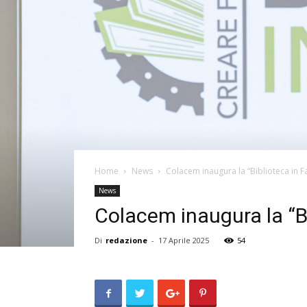
Home
News
Colacem inaugura la “Biblioteca in 
News
Colacem inaugura la “Bi
Di
redazione
-
17 Aprile 2025
54