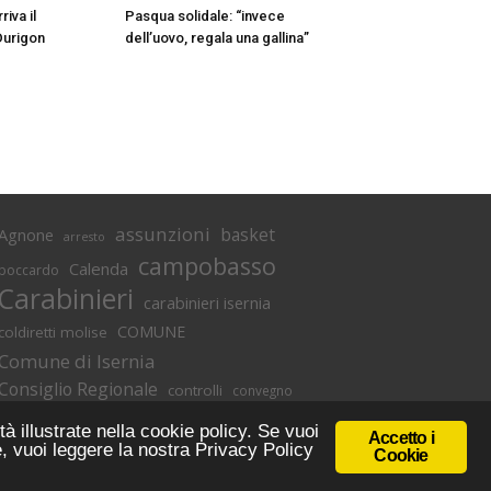
iva il
Pasqua solidale: “invece
Durigon
dell’uovo, regala una gallina”
assunzioni
basket
Agnone
arresto
campobasso
Calenda
boccardo
Carabinieri
carabinieri isernia
COMUNE
coldiretti molise
Comune di Isernia
Consiglio Regionale
controlli
convegno
denuncia
covid
Di lucente
denunce
tà illustrate nella cookie policy. Se vuoi
Accetto i
Donato Toma
e, vuoi leggere la nostra Privacy Policy
Emilio Izzo
Droga
Cookie
Isernia
Informativa Cookie
|
Privacy Policy
lavoro
filomena calenda