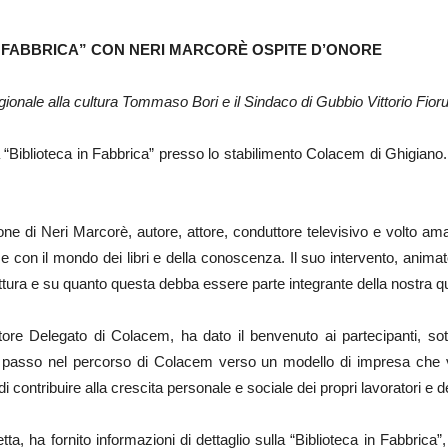
 FABBRICA” CON NERI MARCORÈ OSPITE D’ONORE
ionale alla cultura Tommaso Bori e il Sindaco di Gubbio Vittorio Fior
a “Biblioteca in Fabbrica” presso lo stabilimento Colacem di Ghigiano.
azione di Neri Marcorè, autore, attore, conduttore televisivo e volto 
ame con il mondo dei libri e della conoscenza. Il suo intervento, animat
ettura e su quanto questa debba essere parte integrante della nostra qu
ore Delegato di Colacem, ha dato il benvenuto ai partecipanti, sot
re passo nel percorso di Colacem verso un modello di impresa che v
i contribuire alla crescita personale e sociale dei propri lavoratori e d
ta, ha fornito informazioni di dettaglio sulla “Biblioteca in Fabbrica