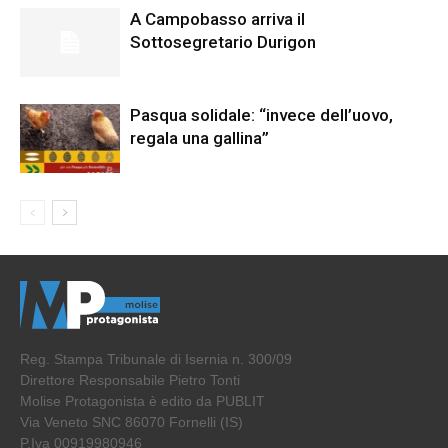
A Campobasso arriva il
Sottosegretario Durigon
Pasqua solidale: “invece dell’uovo,
regala una gallina”
Reg. Stampa Tribunale di Isernia n. 300/09
Direttore Responsabile Pietro Tonti
Molise Protagonista è edito da PUBLIT
Via Veneto SNC 86070 Fornelli (IS)
P.Iva 00919980946