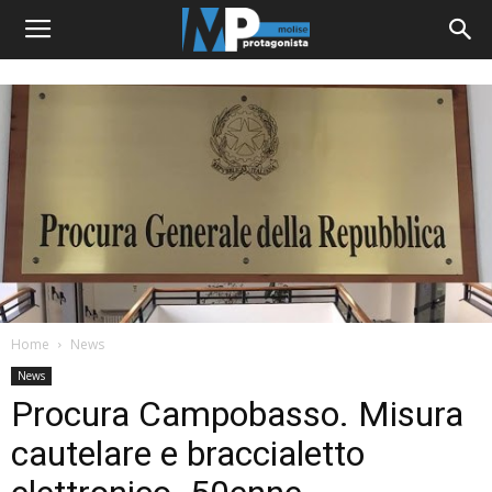
Home
News
News
Procura Campobasso. Misura
cautelare e braccialetto