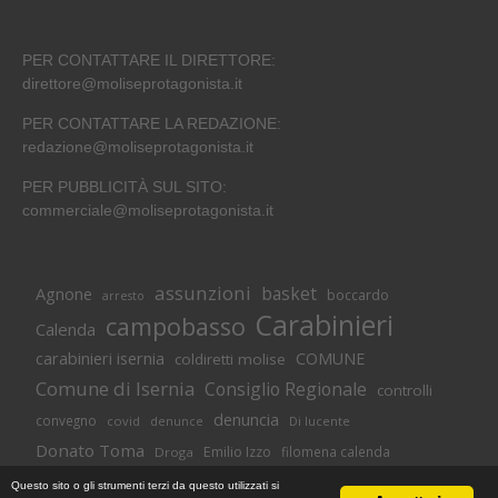
PER CONTATTARE IL DIRETTORE:
direttore@moliseprotagonista.it
PER CONTATTARE LA REDAZIONE:
redazione@moliseprotagonista.it
PER PUBBLICITÀ SUL SITO:
commerciale@moliseprotagonista.it
assunzioni
basket
Agnone
boccardo
arresto
Carabinieri
campobasso
Calenda
carabinieri isernia
COMUNE
coldiretti molise
Comune di Isernia
Consiglio Regionale
controlli
denuncia
convegno
covid
Di lucente
denunce
Donato Toma
Emilio Izzo
filomena calenda
Droga
Isernia
molise
lavoro
magnolia
M5S
Questo sito o gli strumenti terzi da questo utilizzati si