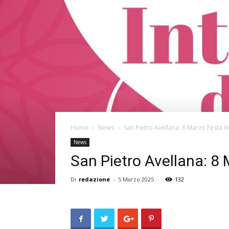
Home
News
San Pietro Avellana: 8 Marzo Festa I
News
San Pietro Avellana: 8
Di
redazione
-
5 Marzo 2025
132