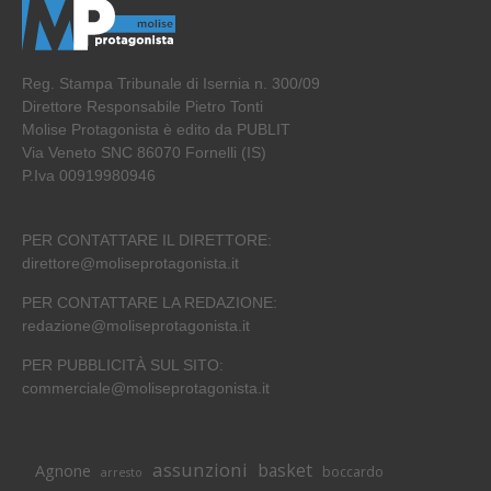
Reg. Stampa Tribunale di Isernia n. 300/09
Direttore Responsabile Pietro Tonti
Molise Protagonista è edito da PUBLIT
Via Veneto SNC 86070 Fornelli (IS)
P.Iva 00919980946
PER CONTATTARE IL DIRETTORE:
direttore@moliseprotagonista.it
PER CONTATTARE LA REDAZIONE:
redazione@moliseprotagonista.it
PER PUBBLICITÀ SUL SITO:
commerciale@moliseprotagonista.it
assunzioni
basket
Agnone
boccardo
arresto